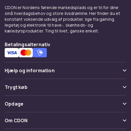
En god garderobe starter med alsidige
CDON er Nordens førende markedsplads og er til for dine
basisplagg.
T-shirts
i bomuld er fundamentet.
små hverdagsbehov og store livsdrømme. Her finder du et
Trøjer og cardigans
tilføjer varme.
Bukser
i alt
konstant voksende udvalg af produkter, lige fra gaming,
fra jeans til chinos giver alternativer til enhver
legetøj og elektronik til have-, skønheds- og
kæledyrsprodukter. Ting til livet, ganske enkelt.
lejlighed. Supplér med
slap-af-tøj
til maksimal
hjemmekomfort.
Betalingsalternativ
Klædt op og formelt
Til formelle lejligheder tilbyder vi stilrene
jakkesæt
og
skjorter
der giver et
Hjælp og information
professionelt look. Supplér med
herresko
for
en gennemtænkt helhed.
Ofte stillede spørgsmål
Trygt køb
Overtøj der beskytter mod
Spor pakke
Betaling
Opdage
nordisk vejr
Fortryd & returner her
Levering
Med nordiske vejrforhold har du brug for
jakker
Kategorier
Kontakt os
Om CDON
der klarer alt fra efterårsregn til vinterkulde.
Vilkår & policy
Maerke
Vores sortiment spænder fra lette jeansjakker