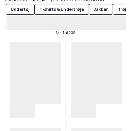
Undertøj
T-shirts & undertrøje
Jakker
Trøjer
Side 1 af 208