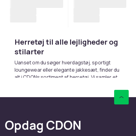
Herretøj til alle lejligheder og
stilarter
Uanset om du søger hverdagstøj, sportigt
loungewear eller elegante jakkesæt, finder du
alt i CDONs sortiment af herretøj. Vi samler et
bredt udvalg af
bukser og shorts
,
jakker
,
t-
shirts
,
trøjer og cardigans
samt
undertøj
fra
kendte mærker i alle størrelser. Hurtig levering
og trygt køb.
Hverdagstøj der kombinerer
Opdag CDON
komfort og stil