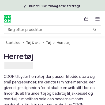
Spring til hovedindhold
Kun 299 kr. tilbage før fri fragt!
Søg efter produkter
Startside
Tøj & sko
Tøj
Herretøj
Herretøj
CDON tilbyder herretøj, der passer til både store og
små pengepunger, fra kendte til mindre mærker, der
giver dig muligheden for at skabe en unik stil. Hos os
finder du alt fra undertøj og badetøj til jakkesæt og
overtøj, simpelthen hele den moderne mands
garderobe. Find din nye garderobe hos CDON.