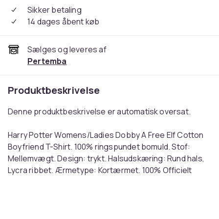
Sikker betaling
14 dages åbent køb
Sælges og leveres af
Pertemba
Produktbeskrivelse
Denne produktbeskrivelse er automatisk oversat.
Harry Potter Womens/Ladies Dobby A Free Elf Cotton
Boyfriend T-Shirt. 100% ringspundet bomuld. Stof:
Mellemvægt. Design: trykt. Halsudskæring: Rund hals,
Lycra ribbet. Ærmetype: Kortærmet. 100% Officielt
licenseret. Pasform: Boyfriend. 153 gsm.
English: Harry Potter Womens/Ladies Dobby A Free Elf
Cotton Boyfriend T-Shirt. 100% Ringspun Cotton.