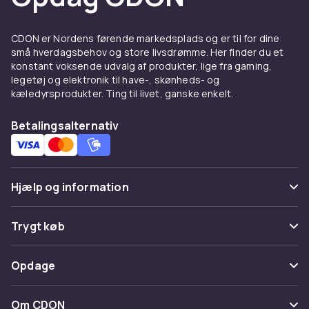
CDON er Nordens førende markedsplads og er til for dine
små hverdagsbehov og store livsdrømme. Her finder du et
konstant voksende udvalg af produkter, lige fra gaming,
legetøj og elektronik til have-, skønheds- og
kæledyrsprodukter. Ting til livet, ganske enkelt.
Betalingsalternativ
Hjælp og information
Ofte stillede spørgsmål
Trygt køb
Spor pakke
Betaling
Opdage
Fortryd & returner her
Levering
Kategorier
Kontakt os
Om CDON