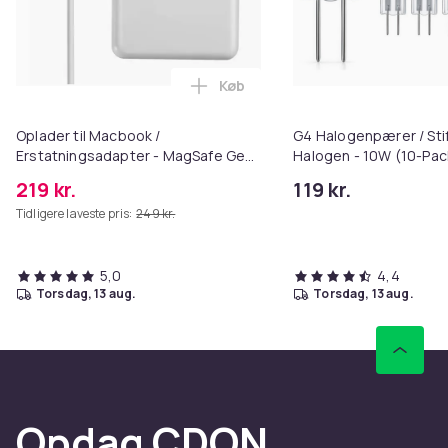
Køb
Læg Oplader til Macbook / Erst
Oplader til Macbook /
G4 Halogenpærer / Sti
Erstatningsadapter - MagSafe Gen
Halogen - 10W (10-Pac
3 - 96W
219 kr.
119 kr.
Tidligere laveste pris:
249 kr.
5,0
4,4
torsdag, 13 aug.
torsdag, 13 aug.
Opdag CDON