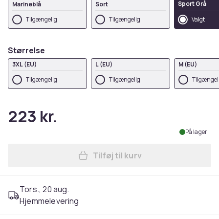
Sport Grå
Marineblå
Sort
Tilgængelig
Tilgængelig
Valgt
Størrelse
3XL (EU)
L (EU)
M (EU)
Tilgængelig
Tilgængelig
Tilgængel
223 kr.
På lager
Tilføj til kurv
Læg Harry Potter Womens/La
Tors., 20 aug.
Hjemmelevering