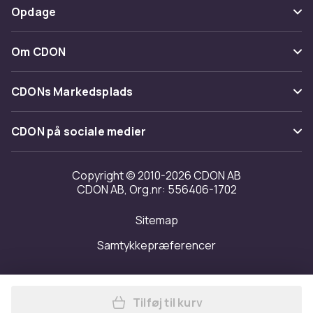
Betaling
Opdage
Fortryd & returner her
Levering
Kategorier
Kontakt os
Om CDON
Vilkår & policy
Maerke
Om os
Tilbagekaldelser
CDONs Markedsplads
Guider
Kundeanmeldelser
Merchant Help Center
CDON på sociale medier
Arbejd på CDON
Investor relations
Copyright © 2010-2026 CDON AB
CDON AB, Org.nr: 556406-1702
Tilgængelighed
Sitemap
Transparensrapport
Samtykkepræferencer
Tilføj til kurv
Læg Harry Potter Womens/La