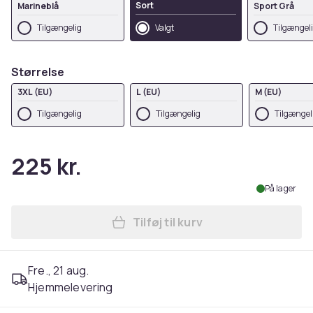
Sort
Marineblå
Sport Grå
Tilgængelig
Valgt
Tilgængel
Størrelse
3XL (EU)
L (EU)
M (EU)
Tilgængelig
Tilgængelig
Tilgængel
225 kr.
På lager
Tilføj til kurv
Læg Harry Potter Womens/La
Fre., 21 aug.
Hjemmelevering