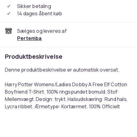
Sikker betaling
14 dages åbent køb
Sælges og leveres af
Pertemba
Produktbeskrivelse
Denne produktbeskrivelse er automatisk oversat.
Harry Potter Womens/Ladies Dobby A Free Elf Cotton
Boyfriend T-Shirt. 100% ringspundet bomuld. Stof:
Mellemvægt. Design: trykt. Halsudskæring: Rund hals,
Lycra ribbet. Ærmetype: Kortærmet. 100% Officielt
licenseret. Pasform: Boyfriend. 153 gsm.
English: Harry Potter Womens/Ladies Dobby A Free Elf
Cotton Boyfriend T-Shirt. 100% Ringspun Cotton.