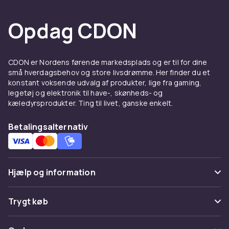
din iPhone
Opdag CDON
Opdag covers i en række forskellige stilarter
og materialer til alle iPhone-modeller. Uanset
om du har en iPhone 11, iPhone 12 eller iPhone
CDON er Nordens førende markedsplads og er til for dine
13, finder du muligheder, der kombinerer
små hverdagsbehov og store livsdrømme. Her finder du et
æstetik med funktionalitet, fra elegante til
konstant voksende udvalg af produkter, lige fra gaming,
robuste designmuligheder.
legetøj og elektronik til have-, skønheds- og
kæledyrsprodukter. Ting til livet, ganske enkelt.
Skærmbeskyttere: Fantastisk
Betalingsalternativ
klarhed og uovertruffen
beskyttelse
Beskyt din iPhones skærm mod ridser og
Hjælp og information
revner med skærmbeskyttere af høj kvalitet. Vi
har løsninger, der bevarer skærmens klarhed
Ofte stillede spørgsmål
Trygt køb
og responsivitet for alle modeller, inklusive
iPhone 11, iPhone 12 og iPhone 13.
Spor pakke
Betaling