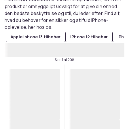
produkt er omhyggeligt udvalgt for at give din enhed
den bedste beskyttelse og stil, du leder efter. Find alt,
hvad du behøver for en sikker og stilfuld iPhone-
oplevelse, her hos os.
Apple Iphone 13 tilbehør
iPhone 12 tilbehør
iPhon
Side 1 af 208