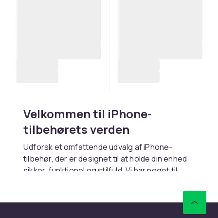
Velkommen til iPhone-
tilbehørets verden
Udforsk et omfattende udvalg af iPhone-
tilbehør, der er designet til at holde din enhed
sikker, funktionel og stilfuld. Vi har noget til
enhver model, inklusive den populære iPhone
11, iPhone 12 og iPhone 13.
Etuier: Beskyttelse og stil til