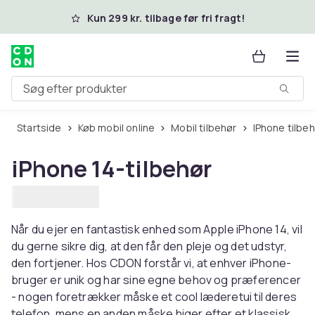
Spring til hovedindhold
Kun 299 kr. tilbage før fri fragt!
Søg efter produkter
Startside
Køb mobil online
Mobil tilbehør
iPhone tilbe
iPhone 14-tilbehør
Når du ejer en fantastisk enhed som Apple iPhone 14, vil
du gerne sikre dig, at den får den pleje og det udstyr,
den fortjener. Hos CDON forstår vi, at enhver iPhone-
bruger er unik og har sine egne behov og præferencer
- nogen foretrækker måske et cool læderetui til deres
telefon, mens en anden måske higer efter et klassisk