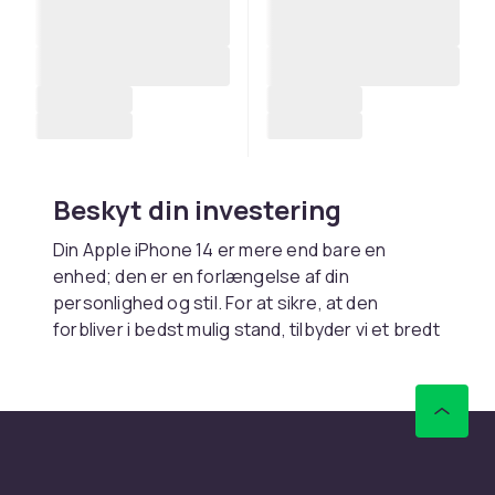
Beskyt din investering
Din Apple iPhone 14 er mere end bare en
enhed; den er en forlængelse af din
personlighed og stil. For at sikre, at den
forbliver i bedst mulig stand, tilbyder vi et bredt
udvalg af beskyttende tilbehør. Vores
beskyttelsesetui, skaller og
skærmbeskyttere er designet til at give din
iPhone 14 det beskyttelsesniveau, den har
brug for til at overleve hverdagen. Vælg
mellem en række forskellige stilarter og