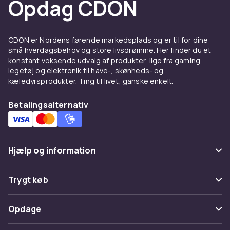
Opdag CDON
materialer for at finde det cover eller den skal,
der passer til din personlige smag.
CDON er Nordens førende markedsplads og er til for dine
Optimer din iPhone 14-
små hverdagsbehov og store livsdrømme. Her finder du et
oplevelse
konstant voksende udvalg af produkter, lige fra gaming,
legetøj og elektronik til have-, skønheds- og
En højteknologisk enhed som iPhone 14
kæledyrsprodukter. Ting til livet, ganske enkelt.
fortjener at være klar til brug hele tiden.
Produkter som opladere, kabler og
Betalingsalternativ
powerbanks er essentielle for at holde din
telefon opladet og klar, uanset hvor du er.
Uanset om du har brug for en hurtig trådløs
Hjælp og information
oplader til dit skrivebord eller en kompakt
powerbank til dine eventyr, finder du det her
Ofte stillede spørgsmål
hos CDON.
Trygt køb
Spor pakke
Udtryk din stil med tilbehør
Betaling
Opdage
Fortryd & returner her
Vi mener, at din iPhone 14 skal være lige så
Levering