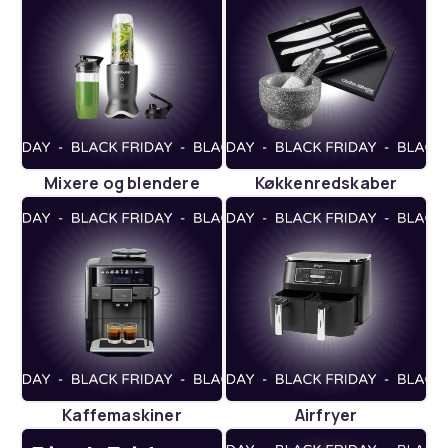
Mixere og blendere
Køkkenredskaber
Kaffemaskiner
Airfryer