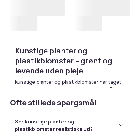
Kunstige planter og
plastikblomster – grønt og
levende uden pleje
Kunstige planter og plastikblomster har taget
store skridt fremad i kvalitet de seneste år.
Moderne kunstige planter ser ud og føles
Ofte stillede spørgsmål
næsten som rigtige og kræver ingen vanding,
intet sollys og ingen pleje overhovedet. De
passer perfekt til dig, der ønsker et grønt og
Ser kunstige planter og
levende hjem, men ikke har tid, plads eller
plastikblomster realistiske ud?
muligheder for rigtige planter. Hos CDON