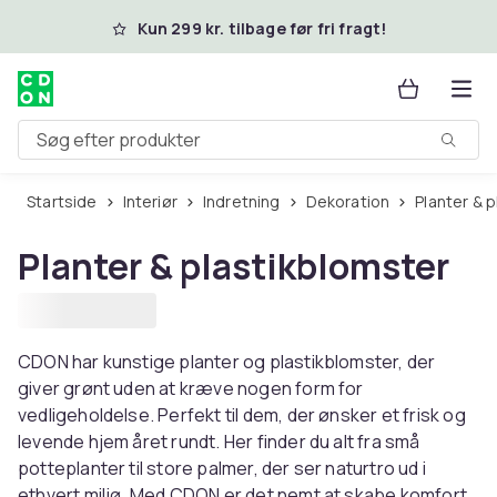
Spring til hovedindhold
Kun 299 kr. tilbage før fri fragt!
Søg efter produkter
Startside
Interiør
Indretning
Dekoration
Planter & 
Planter & plastikblomster
CDON har kunstige planter og plastikblomster, der
giver grønt uden at kræve nogen form for
vedligeholdelse. Perfekt til dem, der ønsker et frisk og
levende hjem året rundt. Her finder du alt fra små
potteplanter til store palmer, der ser naturtro ud i
ethvert miljø. Med CDON er det nemt at skabe komfort