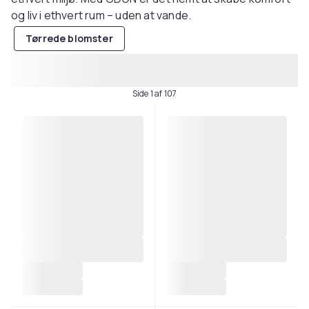
og liv i ethvert rum – uden at vande.
Tørrede blomster
Side 1 af 107