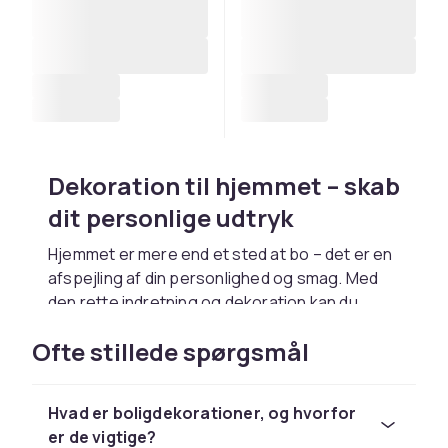
Dekoration til hjemmet – skab
dit personlige udtryk
Hjemmet er mere end et sted at bo – det er en
afspejling af din personlighed og smag. Med
den rette indretning og dekoration kan du
forvandle et almindeligt rum til et sted, der
Ofte stillede spørgsmål
føles præcis rigtigt. Uanset om du
foretrækker skandinavisk enkelhed, boho-
frihed eller klassisk elegance, findes der
Hvad er boligdekorationer, og hvorfor
dekorationsgenstande, der passer til din stil.
er de vigtige?
Hos CDON finder du et bredt sortiment af