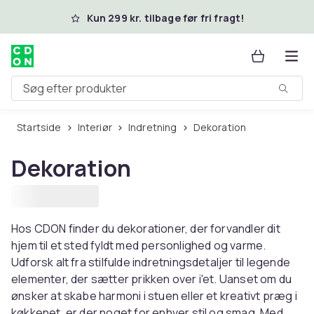
Spring til hovedindhold
Kun 299 kr. tilbage før fri fragt!
Søg efter produkter
Startside
Interiør
Indretning
Dekoration
Dekoration
Hos CDON finder du dekorationer, der forvandler dit
hjem til et sted fyldt med personlighed og varme.
Udforsk alt fra stilfulde indretningsdetaljer til legende
elementer, der sætter prikken over i'et. Uanset om du
ønsker at skabe harmoni i stuen eller et kreativt præg i
køkkenet, er der noget for enhver stil og smag. Med