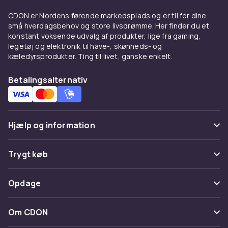
Vælg den rette dekoration til
CDON er Nordens førende markedsplads og er til for dine
hvert rum
små hverdagsbehov og store livsdrømme. Her finder du et
konstant voksende udvalg af produkter, lige fra gaming,
Forskellige rum kræver forskellige typer
legetøj og elektronik til have-, skønheds- og
dekoration. I stuen er det naturligt at samle de
kæledyrsprodukter. Ting til livet, ganske enkelt.
smukkeste prydgenstande – statuetter,
Betalingsalternativ
snekugler, dekorative skåle og
drømmefangere, der skaber en personlig
atmosfære. I køkkenet passer dekorative
krukker og bakker, der er lige så funktionelle
Hjælp og information
som smukke. På hylden i gangen kan
bogstopper og køleskabsmagneter give et
Ofte stillede spørgsmål
gæstfrit indtryk.
Trygt køb
Vælg dekorationer i passende antal – for
Spor pakke
Betaling
meget på én gang kan give et rodet indtryk.
Opdage
Fortryd & returner her
Vælg et par favoritter og lad dem fylde. En
Levering
enkelt elegant vase eller en lille gruppe
Kategorier
Kontakt os
Om CDON
statuetter giver mere effekt end en hylle
Vilkår & policy