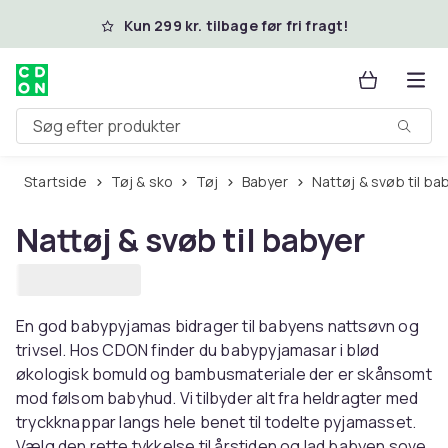
Spring til hovedindhold
Kun 299 kr. tilbage før fri fragt!
Søg efter produkter
Startside
Tøj & sko
Tøj
Babyer
Nattøj & svøb til ba
Nattøj & svøb til babyer
En god babypyjamas bidrager til babyens nattsøvn og
trivsel. Hos CDON finder du babypyjamasar i blød
økologisk bomuld og bambusmateriale der er skånsomt
mod følsom babyhud. Vi tilbyder alt fra heldragter med
tryckknappar langs hele benet til todelte pyjamasset.
Vælg den rette tykkelse til årstiden og lad babyen sove