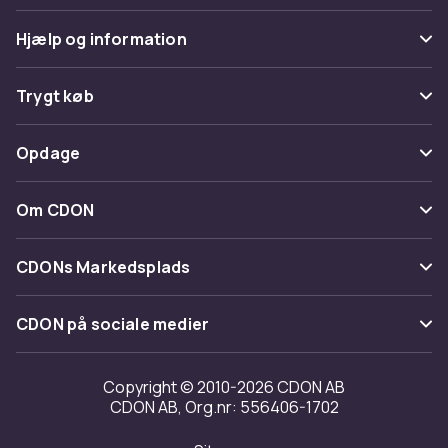
Hjælp og information
Ofte stillede spørgsmål
Trygt køb
Spor pakke
Betaling
Opdage
Fortryd & returner her
Levering
Kategorier
Kontakt os
Om CDON
Vilkår & policy
Maerke
Om os
Tilbagekaldelser
CDONs Markedsplads
Guider
Kundeanmeldelser
Merchant Help Center
CDON på sociale medier
Arbejd på CDON
Investor relations
Copyright © 2010-2026 CDON AB
CDON AB, Org.nr: 556406-1702
Tilgængelighed