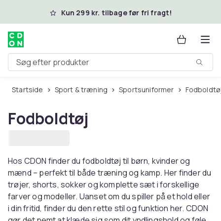
Spring til hovedindhold
Kun 299 kr. tilbage før fri fragt!
Søg efter produkter
Startside
Sport & træning
Sportsuniformer
Fodboldtø
Fodboldtøj
Hos CDON finder du fodboldtøj til børn, kvinder og
mænd – perfekt til både træning og kamp. Her finder du
trøjer, shorts, sokker og komplette sæt i forskellige
farver og modeller. Uanset om du spiller på et hold eller
i din fritid, finder du den rette stil og funktion her. CDON
gør det nemt at klæde sig som dit yndlingshold og føle