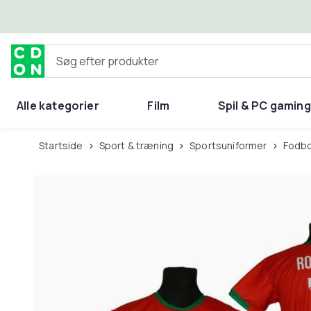
Spring til hovedindhold
Søg efter produkter
Alle kategorier
Film
Spil & PC gaming
Hjem & have
Startside
Sport & træning
Sportsuniformer
Fodb