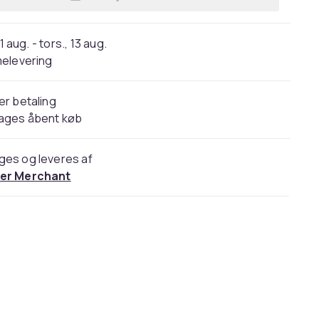
Læg RONALDO fodboldsæt PORTUGAL
11 aug. - tors., 13 aug.
elevering
er betaling
dages åbent køb
ges og leveres af
er Merchant