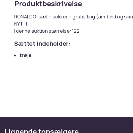
Produktbeskrivelse
RONALDO-sæt + sokker + gratis ting (armbind og sk
NYT !!
I denne auktion størrelse: 122
Sættet indeholder:
trøje
shorts
sokker og indlægssål (afhængigt af tilgængel
ensfarvede som på billedet)
gratis skinnebensbeskyttere og anførerbind (ti
Før du køber, skal du kontrollere målene i tabellen ned
Tøjet er lavet af stærkt, åndbart materi
Rivefast. Falmer ikke i solen. Mister ikke 
Strømper lavet af garn af højeste kvalite
Lignende topsælgere