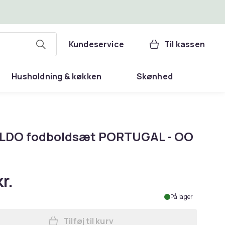
Kundeservice
Til kassen
Husholdning & køkken
Skønhed
DO fodboldsæt PORTUGAL - OO
r.
På lager
Tilføj til kurv