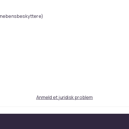
innebensbeskyttere)
ighed kan sokkerne være uden mærke -
lfældig farve)
erst i auktionen.
ale med stærk tråd.
Anmeld et juridisk problem
farver i vask. Tørrer hurtigt.
t. Dette sæt vil bringe en ung