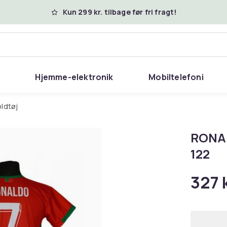
Kun 299 kr. tilbage før fri fragt!
Hjemme-elektronik
Mobiltelefoni
oldtøj
RONAL
122
327 k