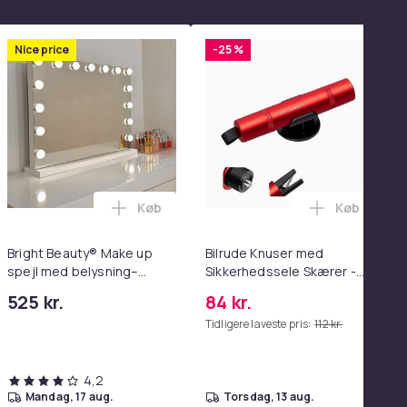
Nice price
-25 %
Køb
Køb
enter Pink i kurven
erter i kurven
logen - 20W (10-Pack) i kurven
t Beauty Vanity Namira - make up spejl med belysning - hollywo
Læg Bright Beauty® Make up spejl med bel
Læg Bilrud
Bright Beauty® Make up
Bilrude Knuser med
spejl med belysning–
Sikkerhedssele Skærer -
Hollywood Spejl – 58×46
Nødudgangsværktøj,
525 kr.
84 kr.
cm – 15 LED-lys – 3
Kompatibel med Alle
Tidligere laveste pris:
112 kr.
lysfarver – Dæmpbar –
Bilmodeller Red
Smart Touch – USB-
opladeport – Hvid
4,2
mandag, 17 aug.
torsdag, 13 aug.