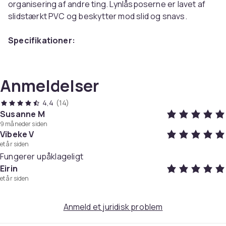
organisering af andre ting. Lynlåsposerne er lavet af
slidstærkt PVC og beskytter mod slid og snavs.
Specifikationer:
Størrelse: 33x24x0,24 cm
Materiale: PVC
Anmeldelser
Pakken indeholder:
12 x Dokumentposer
4,4
(14)
Susanne M
Farve
9 måneder siden
White
Vibeke V
et år siden
Vægt, gram
Fungerer upåklageligt
316
Eirin
Varenr.
et år siden
b79aeda3-40c6-4670-b43e-cb5f5486e289
Produktsikkerhedsinformation
Anmeld et juridisk problem