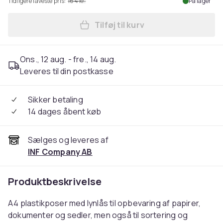
Tidligere laveste pris:
164 kr.
På lager
Tilføj til kurv
Læg Zip-poser til A4-dokum
Ons., 12 aug. - fre., 14 aug.
Leveres til din postkasse
Sikker betaling
14 dages åbent køb
Sælges og leveres af
INF Company AB
Produktbeskrivelse
A4 plastikposer med lynlås til opbevaring af papirer,
dokumenter og sedler, men også til sortering og