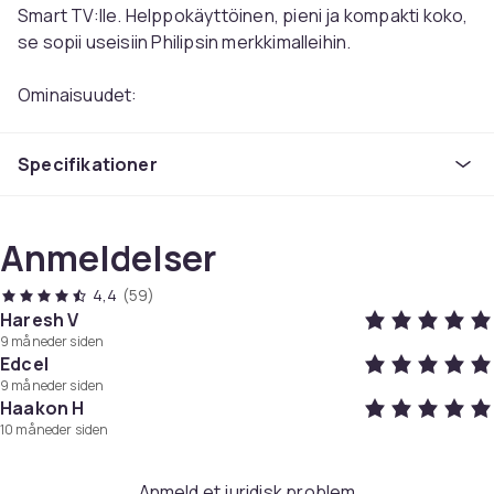
Smart TV:lle. Helppokäyttöinen, pieni ja kompakti koko,
se sopii useisiin Philipsin merkkimalleihin.
Ominaisuudet:
1. Tämä on korvaava kaukosäädin.
2. Varmista ennen tilaamista, että tämä on oikea malli
Specifikationer
laitteellesi.
3. Vaaditaan 2 kpl alkaliparistoa (ei sisälly)
4. Korkea laatu, tuntuu mukavalta pitää tuotetta, herkät
Anmeldelser
näppäimet.
5. Sopii kaikkiin Philips Ambilight 4K UHD HDR LCD LED
4,4
(59)
3D HD -älytelevisioihin,
Haresh V
Yhteensopiva kaikkien Philips Smart TV -
9 måneder siden
kaukosäädinmallien kanssa
Edcel
6. Asennusta tai ohjelmointia ei tarvita.
9 måneder siden
Haakon H
10 måneder siden
Tekniset tiedot
Kohteen tyyppi: Kaukosäädin
Anmeld et juridisk problem