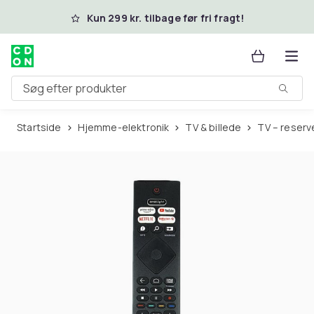
Spring til hovedindhold
Kun 299 kr. tilbage før fri fragt!
Søg efter produkter
Startside
Hjemme-elektronik
TV & billede
TV – reser