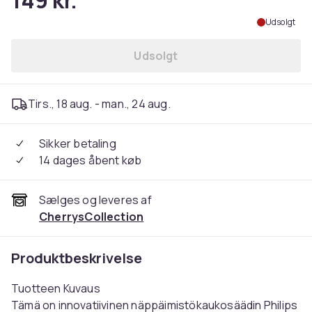
149 kr.
Udsolgt
Udsolgt
Tirs., 18 aug. - man., 24 aug.
Sikker betaling
14 dages åbent køb
Sælges og leveres af
CherrysCollection
Produktbeskrivelse
Tuotteen Kuvaus
Tämä on innovatiivinen näppäimistökaukosäädin Philips