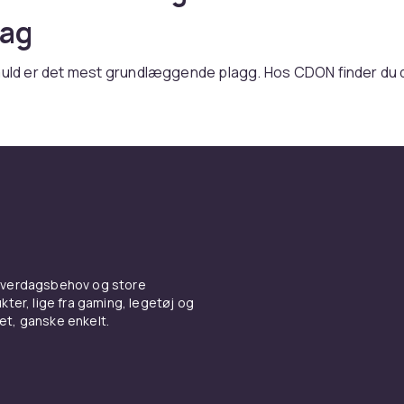
lag
omuld er det mest grundlæggende plagg. Hos CDON finder du
farver og pasformer. Hurtig levering.
mer og stilarter
iver afslappet pasform. Slim fit sidder tættere. Oversized giv
ok. V-hals giver klædt-op indtryk. Rund hals er klassisk.
ale
 hverdagsbehov og store
 blødhed og åndbarhed. Økologisk bomuld er bæredygtigt va
ter, lige fra gaming, legetøj og
n giver stretch.
vet, ganske enkelt.
ner med
zer
for smart casual. Med
jeans
og
nederdel
.