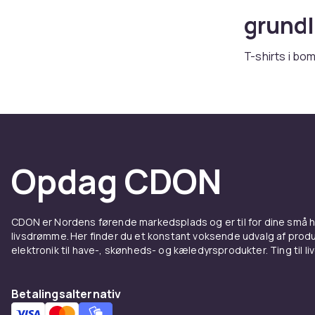
grund
T-shirts i b
shirts i alle 
Pasfor
Regular fit g
streetwear-lo
Opdag CDON
Materi
CDON er Nordens førende markedsplads og er til for dine små
Bomuld giver
livsdrømme. Her finder du et konstant voksende udvalg af produk
Bomuld-elasta
elektronik til have-, skønheds- og kæledyrsprodukter. Ting til li
Kombi
Betalingsalternativ
Under en
bla