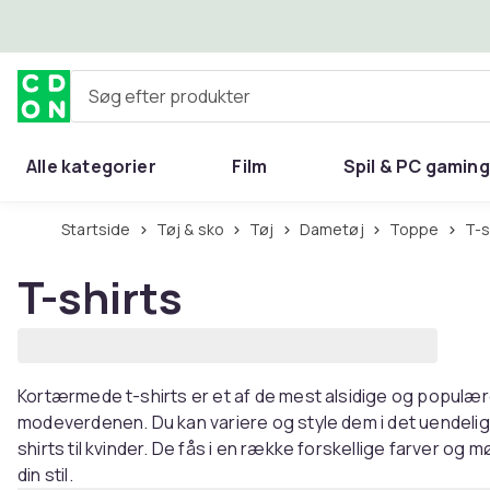
Spring til hovedindhold
Søg efter produkter
Alle kategorier
Film
Spil & PC gaming
Hjem & have
Startside
Tøj & sko
Tøj
Dametøj
Toppe
T-
T-shirts
Kortærmede t-shirts er et af de mest alsidige og popul
modeverdenen. Du kan variere og style dem i det uendelige
shirts til kvinder. De fås i en række forskellige farver og 
din stil.