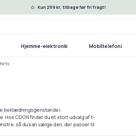
Kun 299 kr. tilbage før fri fragt!
Hjemme-elektronik
Mobiltelefoni
shirts
ære beklædningsgenstande i
. Hos CDON finder du et stort udvalg af t-
mønstre, så du kan vælge den, der passer til