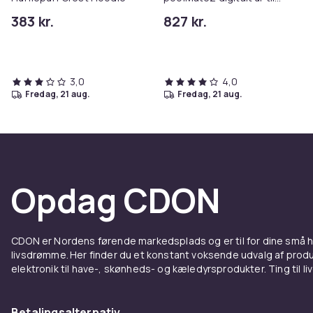
voksne
383 kr.
827 kr.
3,0
4,0
fredag, 21 aug.
fredag, 21 aug.
Opdag CDON
CDON er Nordens førende markedsplads og er til for dine små
livsdrømme. Her finder du et konstant voksende udvalg af produk
elektronik til have-, skønheds- og kæledyrsprodukter. Ting til li
Betalingsalternativ