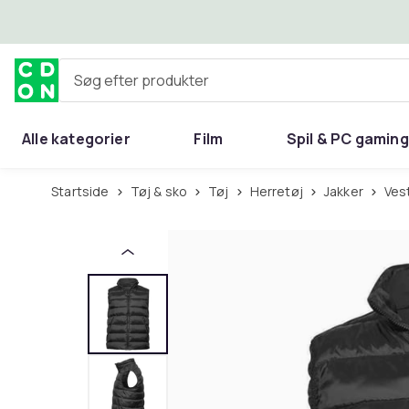
Spring til hovedindhold
Søg efter produkter
Alle kategorier
Film
Spil & PC gaming
Hjem & have
Startside
Tøj & sko
Tøj
Herretøj
Jakker
Ves