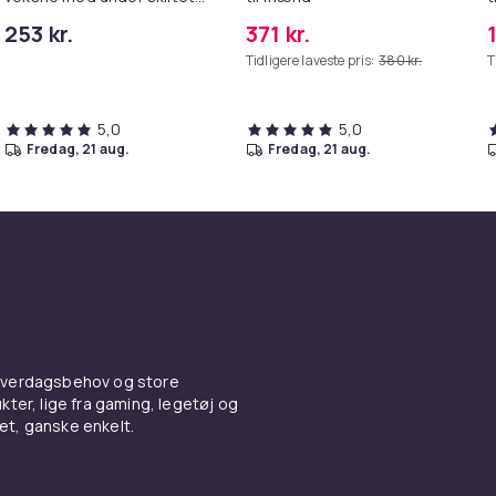
med rygtryk
253 kr.
371 kr.
Tidligere laveste pris:
380 kr.
T
5,0
5,0
fredag, 21 aug.
fredag, 21 aug.
 hverdagsbehov og store
ter, lige fra gaming, legetøj og
vet, ganske enkelt.