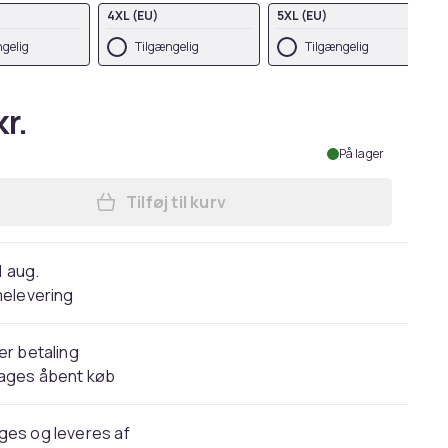
4XL (EU)
5XL (EU)
gelig
Tilgængelig
Tilgængelig
r.
På lager
Tilføj til kurv
Læg Tee Jays Herre Lite Gilet i kurv
1 aug.
elevering
er betaling
dages åbent køb
ges og leveres af