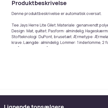
Produktbeskrivelse
Denne produktbeskrivelse er automatisk oversat.
Tee Jays Herre Lite Gilet. Materiale: genanvendt poly
Design: Mat, quiltet. Pasform: almindelig. Hageskærm,
Stofteknologi: DuPont, brusetæt. Ærmetype: Ærmelø
krave. Længde: almindelig. Lommer: 1 inderlomme, 2 f
lynlås. Kant: Trækbånd.
English: Tee Jays Mens Lite Gilet. Material: Recycled P
Ripstop. Design: Matte, Quilted. Fit: Regular. Chin Gua
Technology: DuPont, Showerproof. Sleeve-Type: Slee
Collar. Length: Regular. Pockets: 1 Inner Pocket, 2 Fro
Zip. Hem: Drawcord. Ref: UTPC4586
Farve
Størrelse
Lignende topsælgere
Varenr.