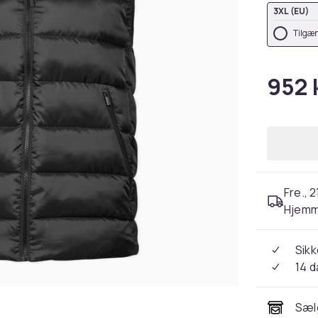
3XL (EU)
Tilgæn
952 k
Fre., 2
Hjemm
Sikk
14 
Sæl