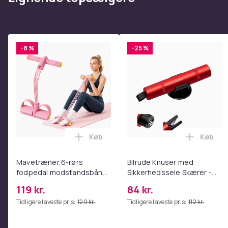
Produktsikkerhedsinformation
-8 %
-25 %
Køb
Køb
Læg Mavetræner,6-rørs fodpedal mods
Læg Bil
Mavetræner,6-rørs
Bilrude Knuser med
fodpedal modstandsbånd
Sikkerhedssele Skærer -
- Mave- og coretræning,
Nødudgangsværktøj,
119 kr.
84 kr.
yoga og
Kompatibel med Alle
Tidligere laveste pris:
129 kr.
Tidligere laveste pris:
112 kr.
hjemmetræningscenter
Bilmodeller Red
Pink