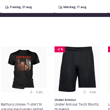
fredag, 21 aug.
mandag, 17 aug.
-2 %
Køb
Køb
Hoodie i kurven
vate Unisex poolMate2 digitalt ur til voksne i kurven
Læg Bathory Unisex T-shirt til voksne med
Læg Under A
Under Armour
Bathory Unisex T-shirt til
Under Armour Tech Shorts
U
voksne med under skiltet
til mænd
t