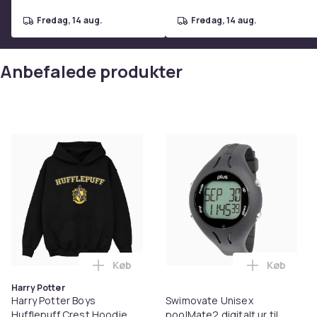
fredag, 14 aug.
fredag, 14 aug.
Anbefalede produkter
Køb
Køb
Læg Harry Potter Boys Hufflepuff Crest 
Læg Swimo
Harry Potter
Harry Potter Boys
Swimovate Unisex
Hufflepuff Crest Hoodie
poolMate2 digitalt ur til