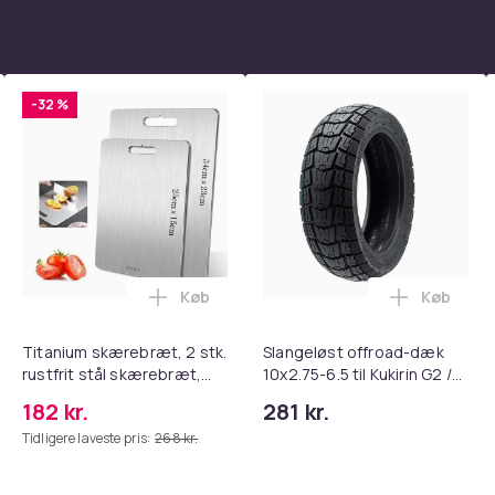
-32 %
Køb
Køb
tandsbånd - Mave- og coretræning, yoga og hjemmetræningsc
rude Knuser med Sikkerhedssele Skærer - Nødudgangsværktøj, 
Læg Titanium skærebræt, 2 stk. rustfri
Læg Slang
Titanium skærebræt, 2 stk.
Slangeløst offroad-dæk
rustfrit stål skærebræt,
10x2.75-6.5 til Kukirin G2 /
kvalitets dobbeltsidet
G3 / G2 Master / Ruptor R1
182 kr.
281 kr.
skærebræt
/ R3 / R6 / Ausom DT2 Pro /
Tidligere laveste pris:
268 kr.
L1 scootere