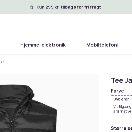
Kun 299 kr. tilbage før fri fragt!
Hjemme-elektronik
Mobiltelefoni
te
Tee Ja
Farve
Dyb grøn
Vis tilgæng
alternative
Størrels