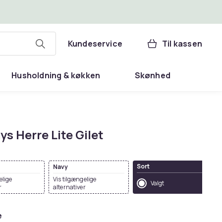
Kundeservice
Til kassen
Husholdning & køkken
Skønhed
ys Herre Lite Gilet
Sort
Navy
elige
Vis tilgængelige
Valgt
r
alternativer
e