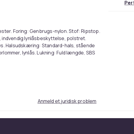
Per
ester. Foring: Genbrugs-nylon. Stof: Ripstop.
 indvendig lynlåsbeskyttelse, polstret.
s. Halsudskæring: Standard-hals, stående
orlommer, lynlås. Lukning: Fuld længde, SBS
olyester. Lining: Recycled Nylon. Fabric:
rd, Inner Zip Guard, Padded. Fabric
veless. Neckline: Standard-Neck, Standing
nt Pockets, Zip. Fastening: Full Length, SBS
Anmeld et juridisk problem
Sort
L (EU)
d4b45cd4-9a95-4c09-8c0d-2c0fc33c12fe