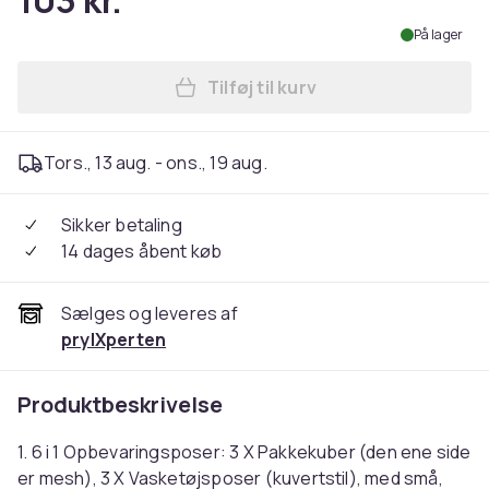
103 kr.
På lager
Tilføj til kurv
Læg Stor Kapacitet Opbevari
Tors., 13 aug. - ons., 19 aug.
Sikker betaling
14 dages åbent køb
Sælges og leveres af
prylXperten
Produktbeskrivelse
1. 6 i 1 Opbevaringsposer: 3 X Pakkekuber (den ene side
er mesh), 3 X Vasketøjsposer (kuvertstil), med små,