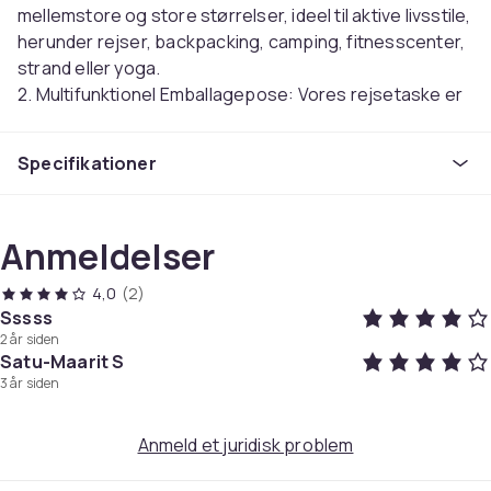
mellemstore og store størrelser, ideel til aktive livsstile,
herunder rejser, backpacking, camping, fitnesscenter,
strand eller yoga.
2. Multifunktionel Emballagepose: Vores rejsetaske er
ikke kun en tøjopbevaringspose, der kan opbevare bh,
frakke, nederdel osv.… Den kan også bruges som
Specifikationer
kosmetiktaske, penalhus, slikpose, skotaske,
bogtaske osv.
Spar din plads og tid: Varer kan lægges i pakkeposer i
Anmeldelser
forskellige størrelser: Stor pose til skjorte frakke, Lille
til bh osv., Mellem til toiletartikler og kosmetik, eller du
4,0
(2)
kan også lægge dem efter din vane for hurtigt at finde
Sssss
dem.
2 år siden
3. Brugervenligt design: Pakkekuberne (den ene side
Satu-Maarit S
er mesh) er designet med dobbelte lynlåse, der gør det
3 år siden
lettere for dig at lukke/åbne posen, den ene side mesh
design giver bedre synlighed.
Anmeld et juridisk problem
Høj kvalitet: vandtæt nylonstof, pas på lynlåsen og
mesh-delen, de er ikke vandtætte.