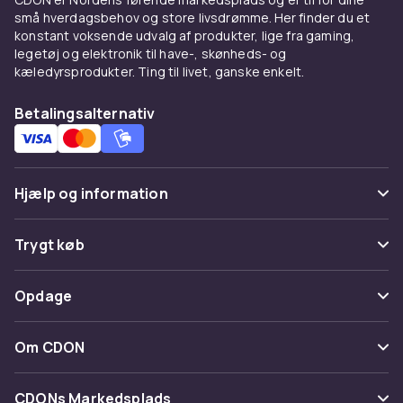
små hverdagsbehov og store livsdrømme. Her finder du et
konstant voksende udvalg af produkter, lige fra gaming,
legetøj og elektronik til have-, skønheds- og
kæledyrsprodukter. Ting til livet, ganske enkelt.
Betalingsalternativ
Hjælp og information
Ofte stillede spørgsmål
Trygt køb
Spor pakke
Betaling
Opdage
Fortryd & returner her
Levering
Kategorier
Kontakt os
Om CDON
Vilkår & policy
Maerke
Om os
Tilbagekaldelser
CDONs Markedsplads