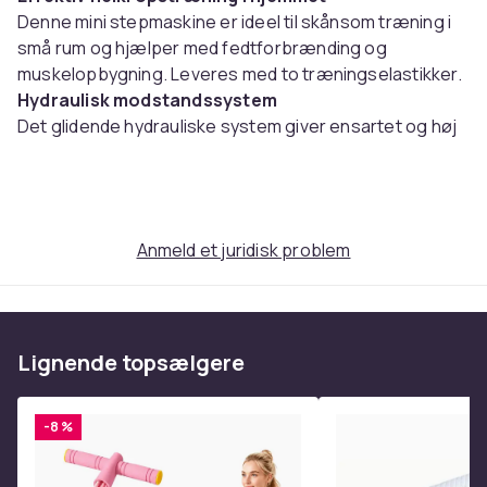
Denne mini stepmaskine er ideel til skånsom træning i
små rum og hjælper med fedtforbrænding og
muskelopbygning. Leveres med to træningselastikker.
Hydraulisk modstandssystem
Det glidende hydrauliske system giver ensartet og høj
modstand i op til 30 minutter pr. træningscyklus.
Ekstra støjsvag – kun 25 dB
Silikone-støddæmpning i bunden reducerer støj
effektivt, så du kan træne uden at forstyrre andre.
Anmeld et juridisk problem
LCD-skærm til træningsdata
Den digitale skærm viser tid, kalorier, antal skridt og
skridt/minut, så du nemt kan følge din træning.
Robust, stabil og pladsbesparende
Lignende topsælgere
Fremstillet af 1,5 mm kraftigt stål med stabil
belastningsstruktur og maksimal kapacitet på 140 kg.
Nem at opbevare.
-8 %
Specifikationer
Materiale: Stål