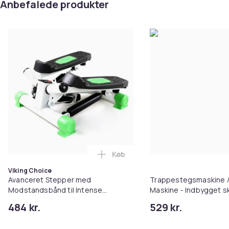
Anbefalede produkter
Køb
Læg Avanceret Stepper med Mod
Viking Choice
Avanceret Stepper med
Trappestegsmaskine /
Modstandsbånd til Intense
Maskine - Indbygget sk
Hjemmetræning
484 kr.
529 kr.