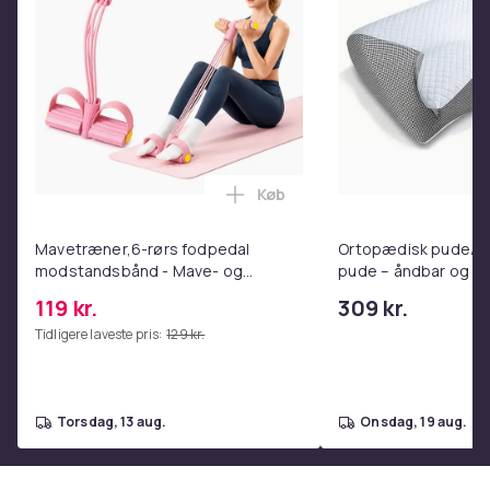
Produktstørrelse: 41,6 × 34,3 × 18,9 cm
Pedalstørrelse: 33 × 13 cm
Maks. belastning: 140 kg
Nettovægt: 6 kg
Farve: Sort
Farve
black
Køb
Læg Mavetræner,6-rørs fodpe
Varenr.
89961c51-720c-52f0-b2cb-ede93013e0f9
Mavetræner,6-rørs fodpedal
Ortopædisk pude/m
modstandsbånd - Mave- og
pude – åndbar og lin
Produktsikkerhedsinformation
coretræning, yoga og
nakkesmerter
119 kr.
309 kr.
hjemmetræningscenter Pink
Tidligere laveste pris:
129 kr.
torsdag, 13 aug.
onsdag, 19 aug.