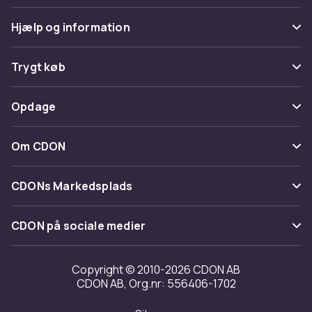
Hjælp og information
Ofte stillede spørgsmål
Trygt køb
Spor pakke
Betaling
Opdage
Fortryd & returner her
Levering
Kategorier
Kontakt os
Om CDON
Vilkår & policy
Maerke
Om os
Tilbagekaldelser
CDONs Markedsplads
Guider
Kundeanmeldelser
Merchant Help Center
CDON på sociale medier
Arbejd på CDON
Investor relations
Copyright © 2010-2026 CDON AB
CDON AB, Org.nr: 556406-1702
Tilgængelighed