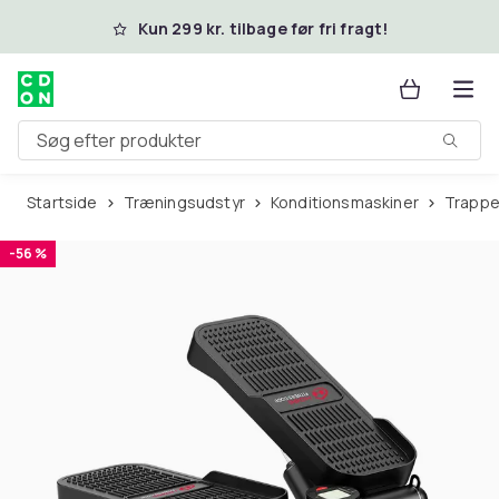
Spring til hovedindhold
Kun 299 kr. tilbage før fri fragt!
Søg efter produkter
Startside
Træningsudstyr
Konditionsmaskiner
Trapp
-56 %