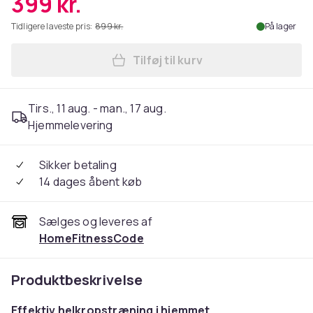
399 kr.
Tidligere laveste pris:
899 kr.
På lager
Tilføj til kurv
Læg Mini Hydraulisk Stepm
Tirs., 11 aug. - man., 17 aug.
Hjemmelevering
Sikker betaling
14 dages åbent køb
Sælges og leveres af
HomeFitnessCode
Produktbeskrivelse
Effektiv helkropstræning i hjemmet