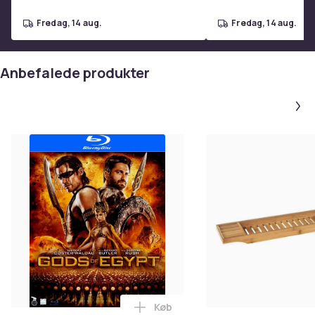
127
Format
fredag, 14 aug.
fredag, 14 aug.
DVD
Anbefalet alder (min)
Anbefalede produkter
12
Varenr.
7776c107-1422-5ef5-bbc1-a64531093374
Produktsikkerhedsinformation
Køb
Læg Gods of Egypt (Blu-ray) i k