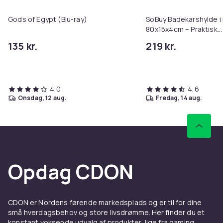
Gods of Egypt (Blu-ray)
SoBuy Badekarshylde 
80x15x4cm – Praktisk
badeværelseshylde til 
135 kr.
219 kr.
FRG212-N
4,0
4,6
onsdag, 12 aug.
fredag, 14 aug.
Opdag CDON
CDON er Nordens førende markedsplads og er til for dine
små hverdagsbehov og store livsdrømme. Her finder du et
konstant voksende udvalg af produkter, lige fra gaming,