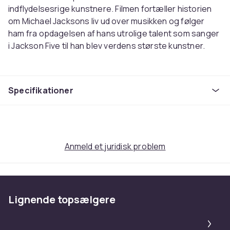
indflydelsesrige kunstnere. Filmen fortæller historien
om Michael Jacksons liv ud over musikken og følger
ham fra opdagelsen af hans utrolige talent som sanger
i Jackson Five til han blev verdens største kunstner.
SKUESPILLERE:
Jaafar Jackson
Specifikationer
Nia Long
Laura Harrier
Juliano Krue Valdi
Miles Teller
Colman Domingo
Anmeld et juridisk problem
Mike Myers
Joseph David-Jones
Jessica Sula
Kendrick Sampson
Lignende topsælgere
Larenz Tate
Pa