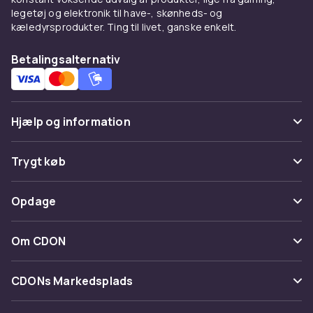
legetøj og elektronik til have-, skønheds- og
kæledyrsprodukter. Ting til livet, ganske enkelt.
Betalingsalternativ
Hjælp og information
Ofte stillede spørgsmål
Trygt køb
Spor pakke
Betaling
Opdage
Fortryd & returner her
Levering
Kategorier
Kontakt os
Om CDON
Vilkår & policy
Maerke
Om os
Tilbagekaldelser
CDONs Markedsplads
Guider
Kundeanmeldelser