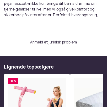
pyjamassæt vil ikke kun bringe dit barns drømme om
fjerne galakser til live, men vil også give komfort og
sikkerhed på vinteraftener. Perfekt til hverdagsbrug,
temafester eller en magisk godnatrutine, den vil gøre
hvert øjeblik til et særligt eventyr.
Varenr.
45d7bec3-6530-58f2-b63c-6354c3db5ee5
Anmeld et juridisk problem
Produktsikkerhedsinformation
Lignende topsælgere
-8 %