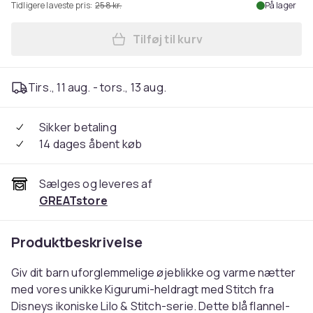
Tidligere laveste pris:
258 kr.
På lager
Tilføj til kurv
Læg Lilo & Stitch Onesie K
Tirs., 11 aug. - tors., 13 aug.
Sikker betaling
14 dages åbent køb
Sælges og leveres af
GREATstore
Produktbeskrivelse
Giv dit barn uforglemmelige øjeblikke og varme nætter
med vores unikke Kigurumi-heldragt med Stitch fra
Disneys ikoniske Lilo & Stitch-serie. Dette blå flannel-