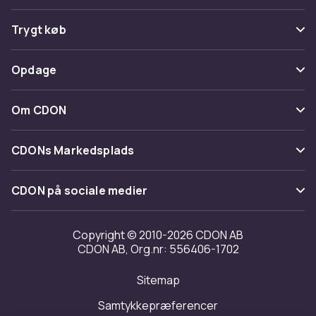
Ofte stillede spørgsmål
Trygt køb
Spor pakke
Betaling
Opdage
Fortryd & returner her
Levering
Kategorier
Kontakt os
Om CDON
Vilkår & policy
Maerke
Om os
Tilbagekaldelser
CDONs Markedsplads
Guider
Kundeanmeldelser
Merchant Help Center
CDON på sociale medier
Arbejd på CDON
Investor relations
Copyright © 2010-2026 CDON AB
CDON AB, Org.nr: 556406-1702
Tilgængelighed
Sitemap
Transparensrapport
Samtykkepræferencer