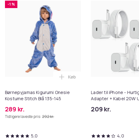
-1 %
Køb
Læg Børnepyjamas Kigurumi Ones
Børnepyjamas Kigurumi Onesie
Lader til iPhone - Hurti
Kostume Stitch Blå 135-145
Adapter + Kabel 20W U
Pack iPhone
289 kr.
209 kr.
Tidligere laveste pris:
292 kr.
5,0
4,0