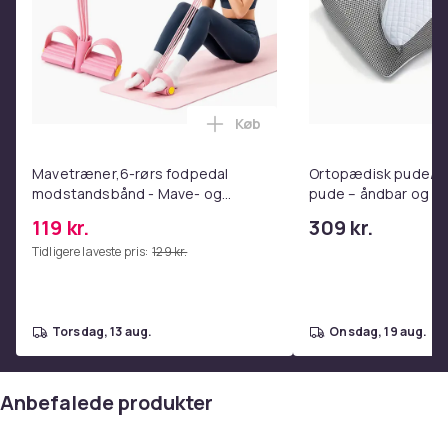
Køb
Læg Mavetræner,6-rørs fodpe
Mavetræner,6-rørs fodpedal
Ortopædisk pude/m
modstandsbånd - Mave- og
pude – åndbar og lin
coretræning, yoga og
nakkesmerter
119 kr.
309 kr.
hjemmetræningscenter Pink
Tidligere laveste pris:
129 kr.
torsdag, 13 aug.
onsdag, 19 aug.
Anbefalede produkter