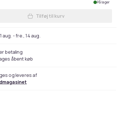
På lager
Tilføj til kurv
Læg Lightning til 3,5 mm AUX-høret
11 aug. - fre., 14 aug.
er betaling
dages åbent køb
ges og leveres af
dmagasinet