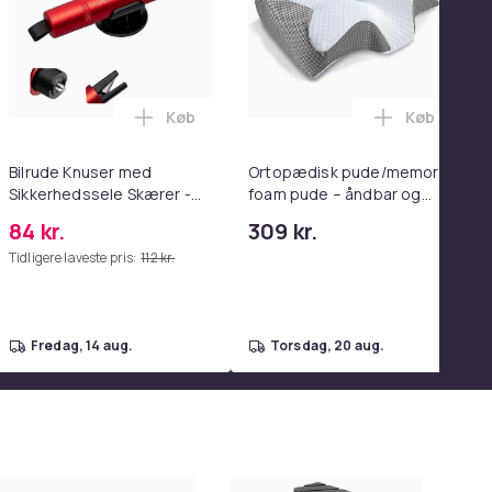
Køb
Køb
enter Pink i kurven
wood spejl - schminke spejl med lys - hvid - dæmpbar med tre l
0 Ultra Complete i kurven
sori Aktivitetsbog til Børn - 8 sider - Blue i kurven
Læg Bilrude Knuser med Sikkerhedssele S
Læg Ortopæ
Bilrude Knuser med
Ortopædisk pude/memory
Sikkerhedssele Skærer -
foam pude – åndbar og
Nødudgangsværktøj,
lindrer nakkesmerter
84 kr.
309 kr.
Kompatibel med Alle
Tidligere laveste pris:
112 kr.
Bilmodeller Red
fredag, 14 aug.
torsdag, 20 aug.