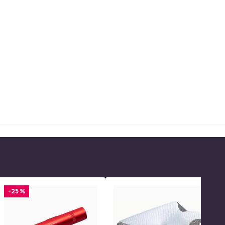
-25 %