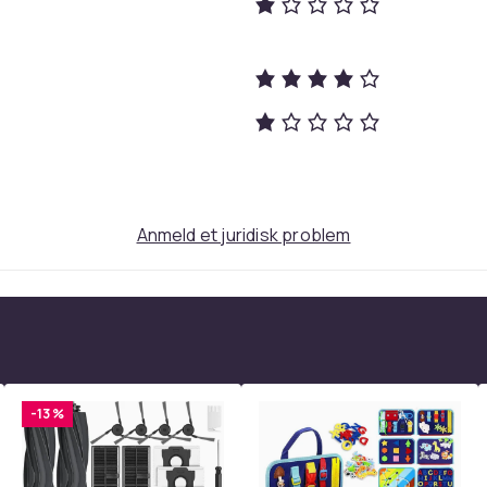
Anmeld et juridisk problem
White
12
-13 %
daef9a43-90b1-4063-a9ca-dd41ace011f0