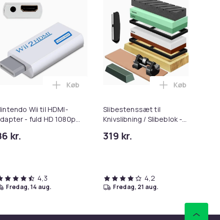
Køb
Køb
e Top Vægbeslag Hvid 80 x 58 cm i kurven
en - 10W (10-Pack) i kurven
rspoler Black & Decker GL4525, GL5028, GLC1423L, GLC1825L
Læg Nintendo Wii til HDMI-adapter - fuld HD
Læg Slibesten
intendo Wii til HDMI-
Slibestenssæt til
Di
dapter - fuld HD 1080p
Knivslibning / Slibeblok -
me
hite
400/1000/3000/8000
86 kr.
319 kr.
36
4,3
4,2
fredag, 14 aug.
fredag, 21 aug.