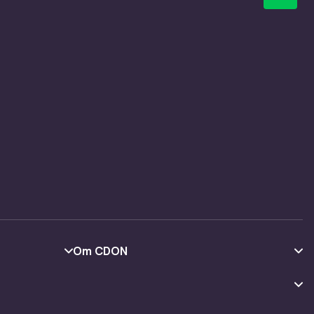
Om CDON
Om os
Kundeanmeldelser