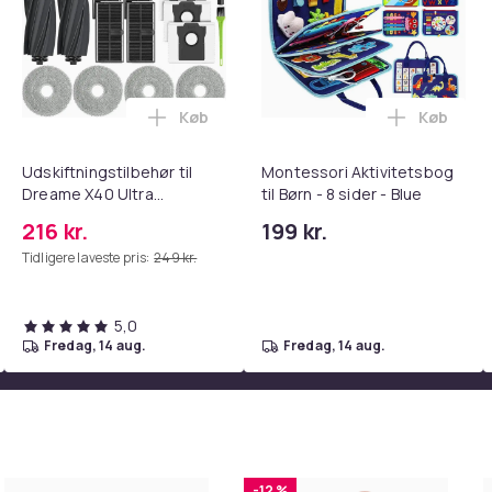
Køb
Køb
tandsbånd - Mave- og coretræning, yoga og hjemmetræningsc
ght Beauty Vanity Namira - make up spejl med belysning - holly
Læg Udskiftningstilbehør til Dreame X4
Læg Montes
Udskiftningstilbehør til
Montessori Aktivitetsbog
Dreame X40 Ultra
til Børn - 8 sider - Blue
Complete
216 kr.
199 kr.
Tidligere laveste pris:
249 kr.
5,0
fredag, 14 aug.
fredag, 14 aug.
-12 %