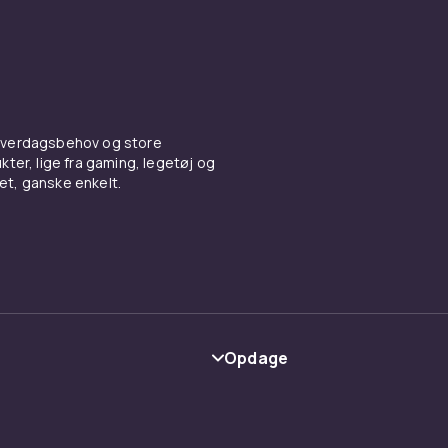
 hverdagsbehov og store
ter, lige fra gaming, legetøj og
vet, ganske enkelt.
Opdage
Kategorier
Maerke