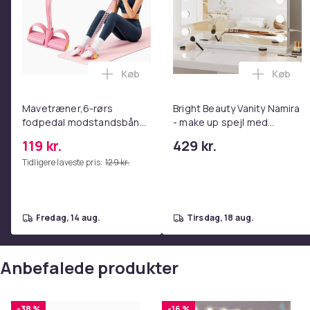
Produktsikkerhedsinformation
Køb
Køb
Læg Mavetræner,6-rørs fodpedal mods
Læg Bri
Mavetræner,6-rørs
Bright Beauty Vanity Namira
fodpedal modstandsbånd
- make up spejl med
- Mave- og coretræning,
belysning - hollywood spejl
119 kr.
429 kr.
yoga og
- schminke spejl med lys -
Tidligere laveste pris:
129 kr.
hjemmetræningscenter
hvid - dæmpbar med tre
Pink
lystilstande
fredag, 14 aug.
tirsdag, 18 aug.
Anbefalede produkter
-38 %
-16 %