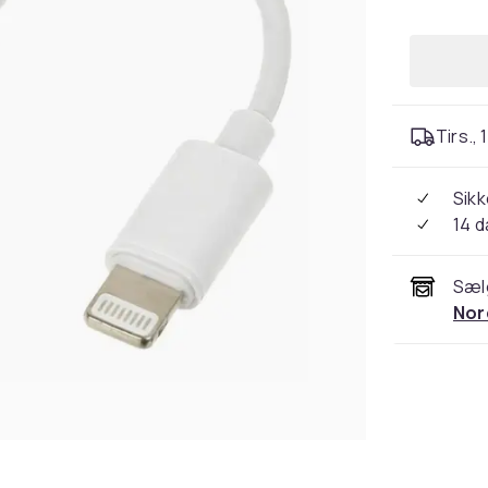
Tirs., 
Sikk
14 
Sæl
Nor