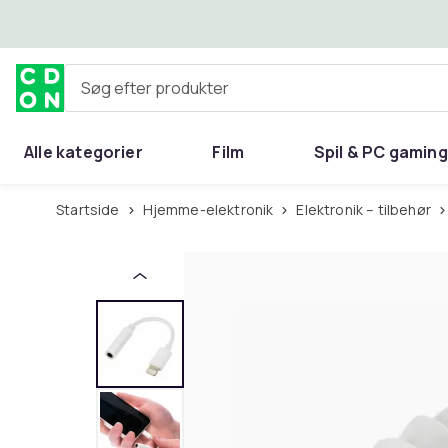
Spring til hovedindhold
Søg efter produkter
Alle kategorier
Film
Spil & PC gaming
Hjem & have
Startside
Hjemme-elektronik
Elektronik – tilbehør