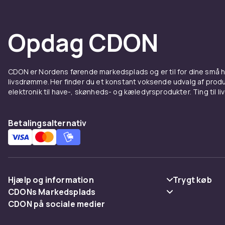
Opdag CDON
CDON er Nordens førende markedsplads og er til for dine små
livsdrømme. Her finder du et konstant voksende udvalg af produk
elektronik til have-, skønheds- og kæledyrsprodukter. Ting til li
Betalingsalternativ
Hjælp og information
Trygt køb
CDONs Markedsplads
Ofte stillede spørgsmål
Betaling
CDON på sociale medier
Merchant Help Center
Spor pakke
Levering