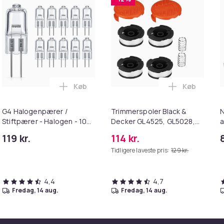
Køb
Køb
kurven
ILIIN Stor Hollywood Makeup Spejl med Lamper Bluetooth Tabl
Læg G4 Halogenpærer / Stiftpærer - Halog
Læg Trimme
G4 Halogenpærer /
Trimmerspoler Black &
N
Stiftpærer - Halogen - 10W
Decker GL4525, GL5028,
a
(10-Pack)
GLC1423L, GLC1825L
W
119 kr.
114 kr.
græstrimmer
Tidligere laveste pris:
129 kr.
4,4
4,7
fredag, 14 aug.
fredag, 14 aug.