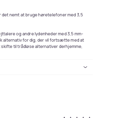
gør det nemt at bruge høretelefoner med 3,5
højttalere og andre lydenheder med 3,5 mm-
k alternativ for dig, der vil fortsætte med at
skifte til trådløse alternativer derhjemme,
have med i lommen eller tasken og passer
. En praktisk løsning for dig, der vil bruge
 besvær.
ng-port
lefoner