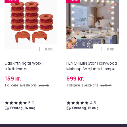
Køb
Køb
Læg Udskiftning til Worx trådtrimmer i 
Læg FENCH
Udskiftning til Worx
FENCHILIIN Stor Hollywood
trådtrimmer
Makeup Spejl med Lamper
Bluetooth Table Top
159 kr.
699 kr.
Vægbeslag Hvid 80 x 58 cm
Tidligere laveste pris:
255 kr.
Tidligere laveste pris:
829 kr.
5,0
4,5
fredag, 14 aug.
onsdag, 12 aug.