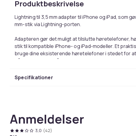
Produktbeskrivelse
Lightning til 3,5 mm adapter til iPhone og iPad, som 
mm-stik via Lightning-porten.
Adapteren gør det muligt at tilslutte høretelefoner, 
stik til kompatible iPhone- og iPad-modeller. Et praktis
bruge dine eksisterende høretelefoner i stedet for at 
på arbejdet eller på rejser.
Det kompakte og lette design gør adapteren nem at 
Specifikationer
godt til musik, podcasts, videoer og opkald i hverdagen
ældre høretelefoner med nyere Apple-enheder uden
Tilslutter høretelefoner med 3,5 mm-stik til Lightni
Anmeldelser
Praktisk tilslutning uden behov for trådløse hørete
Materiale: TPE
Størrelse: ca. 10,5 x 1 cm
3,0
(42)