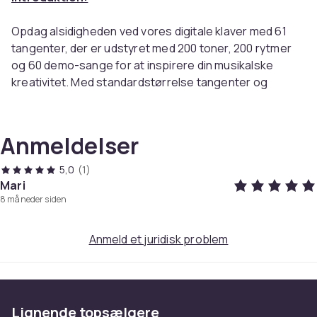
Opdag alsidigheden ved vores digitale klaver med 61
tangenter, der er udstyret med 200 toner, 200 rytmer
og 60 demo-sange for at inspirere din musikalske
kreativitet. Med standardstørrelse tangenter og
medfølgende klaverklistermærker er det nemmere for
begyndere at mestre fingerplacering og øve sig
effektivt.
Anmeldelser
5,0
(1)
Mari
8 måneder siden
De vigtigste fordele:
Anmeld et juridisk problem
200 standardtoner, nem undervisning
Understøtter flere enhedstilslutninger
Lignende topsælgere