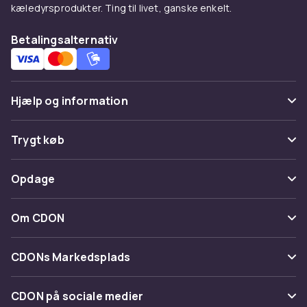
Mikrofon og hovedtelefoner
kæledyrsprodukter. Ting til livet, ganske enkelt.
Nodestativ
Betalingsalternativ
Hjælp og information
Ofte stillede spørgsmål
Trygt køb
Specifikationer:
Spor pakke
Betaling
Opdage
Fortryd & returner her
Varemodelnummer: BD-663
Levering
Kategorier
Kontakt os
Om CDON
Antal tangenter: 61 (C3 - C8)
Vilkår & policy
Maerke
Om os
Tilbagekaldelser
CDONs Markedsplads
Rytmer: 200
Guider
Kundeanmeldelser
Merchant Help Center
Toner: 200
CDON på sociale medier
Arbejd på CDON