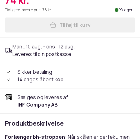
74 kr.
Tidligere laveste pris:
76 kr.
På lager
Tilføj til kurv
Læg BH forlængere 2 forskell
Man., 10 aug. - ons., 12 aug.
Leveres til din postkasse
Sikker betaling
14 dages åbent køb
Sælges og leveres af
INF Company AB
Produktbeskrivelse
Forlænger bh-stroppen:
Når skålen er perfekt, men