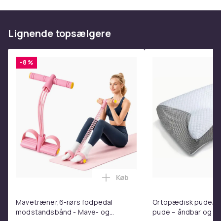
10 x BH strop forlængere
Vægt, gram
Lignende topsælgere
51
Varenr.
-8 %
d8b3e961-91f5-40d0-b9cc-9e82063a1729
Produktsikkerhedsinformation
Køb
Læg Mavetræner,6-rørs fodpe
Mavetræner,6-rørs fodpedal
Ortopædisk pude/m
modstandsbånd - Mave- og
pude – åndbar og lin