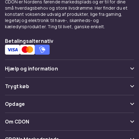
CDON er Nordens førende markedsplads og er til for dine
små hverdagsbehov og store livsdrømme. Her finder du et
konstant voksende udvalg af produkter, lige fra gaming,
legetøj og elektronik til have-, skønheds- og
kæledyrsprodukter. Ting til livet, ganske enkelt.
Betalingsalternativ
Hjælp og information
Ofte stillede spørgsmål
Trygt køb
Spor pakke
Betaling
Opdage
Fortryd & returner her
Levering
Kategorier
Kontakt os
Om CDON
Vilkår & policy
Maerke
Om os
Tilbagekaldelser