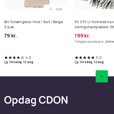
Køb
Læg BH-forlængelse Hvid / Sort /
BH-forlængelse Hvid / Sort / Beige
50 STK U-formede hav
3-pak
sikringshavepløkker Si
79 kr.
199 kr.
Tidligere laveste pris:
209 kr
4,0
5,0
onsdag, 12 aug.
onsdag, 12 aug.
Opdag CDON