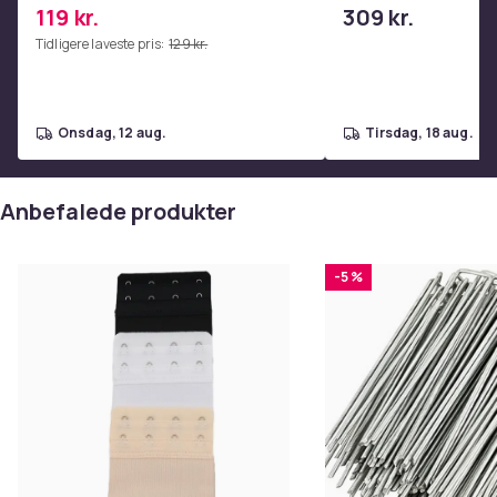
coretræning, yoga og
nakkesmerter
119 kr.
309 kr.
hjemmetræningscenter Pink
Tidligere laveste pris:
129 kr.
onsdag, 12 aug.
tirsdag, 18 aug.
Anbefalede produkter
-5 %