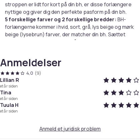
stroppen er lidt for kort på din bh, er disse forlængere
nyttige og giver dig den perfekte pasform på din bh.
5 forskellige farver og 2 forskellige bredder:
BH-
forlængerne kommer i hvid, sort, grå, lys beige og mørk
beige (lysebrun) farver, der matcher din bh. Sættet
indeholder forlængere med både 2 og 3 kroge.
Komfortabelt materiale:
Forlængelserne er lavet af
blødt og behageligt stof, der er åndbart og ikke gnider
Anmeldelser
mod huden.
4,0
(9)
Specifikationer:
Lillian R
et år siden
Mål: 10x3,2x0,2 cm, 8x5x0,2 cm
Tina
Farve: Hvid, sort grå, beige, lysebrun
et år siden
Materialer: Polyester, rustfrit stål
Tuula H
BEMÆRK! Af hygiejniske årsager er det IKKE muligt at
et år siden
returnere eller ombytte produktet, hvis
emballagen/forseglingen er brudt.
Anmeld et juridisk problem
Pakken indeholder: