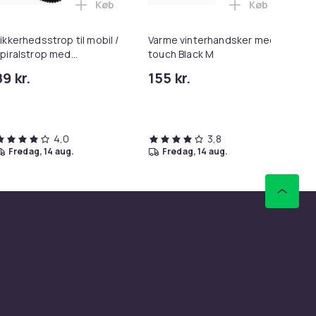
Køb
Køb
urven
turkontrol Black 40-46 i kurven
st 13 varmezoner Sort L/XL i kurven
Læg Sikkerhedsstrop til mobil / spiralstrop
Læg Varme vi
ikkerhedsstrop til mobil /
Varme vinterhandsker med
Va
piralstrop med
touch Black M
So
arabinhage Sort
89 kr.
155 kr.
27
4,0
3,8
fredag, 14 aug.
fredag, 14 aug.