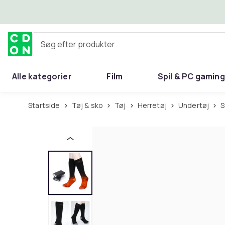
Spring til hovedindhold
Søg efter produkter
Alle kategorier
Film
Spil & PC gaming
Hjem & have
Startside
Tøj & sko
Tøj
Herretøj
Undertøj