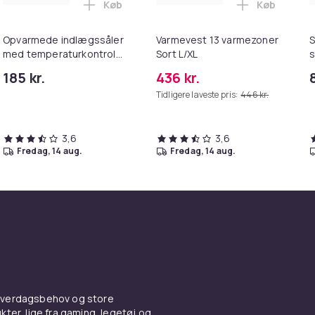
Køb
Køb
er med App-Kontrol i kurven
riopvarmede sokker med fjernbetjening 4000 mAh Black M i k
Læg Opvarmede indlægssåler med tempera
Læg Varmeve
Opvarmede indlægssåler
Varmevest 13 varmezoner
S
med temperaturkontrol
Sort L/XL
s
Black 40-46
k
185 kr.
436 kr.
Tidligere laveste pris:
446 kr.
3,6
3,6
fredag, 14 aug.
fredag, 14 aug.
 hverdagsbehov og store
ter, lige fra gaming, legetøj og