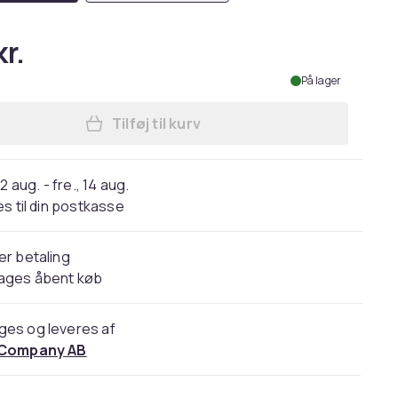
r.
På lager
Tilføj til kurv
Læg Batteriopvarmede sokker 4000 
2 aug. - fre., 14 aug.
s til din postkasse
er betaling
dages åbent køb
ges og leveres af
 Company AB