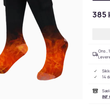
385 k
Ons., 1
Levere
Sikk
14 
Sæl
INF