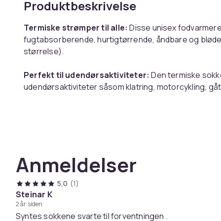
Produktbeskrivelse
Termiske strømper til alle:
Disse unisex fodvarmere 
fugtabsorberende, hurtigtørrende, åndbare og bløde. 
størrelse).
Perfekt til udendørsaktiviteter:
Den termiske sokke
udendørsaktiviteter såsom klatring, motorcykling, gåt
Justerbar temperatur:
De elektrisk opvarmede strøm
høj, medium og lav. De varmes hurtigt op, og dine fødde
Lang batterilevetid:
Strømperne er varmeisolerende o
Anmeldelser
Termostrømperne opvarmes af genopladelige batterier
Disse batteriopvarmede strømper med to genopladeli
5,0
(1)
Steinar K
2 år siden
Syntes sokkene svarte til forventningen .
Specifikationer: