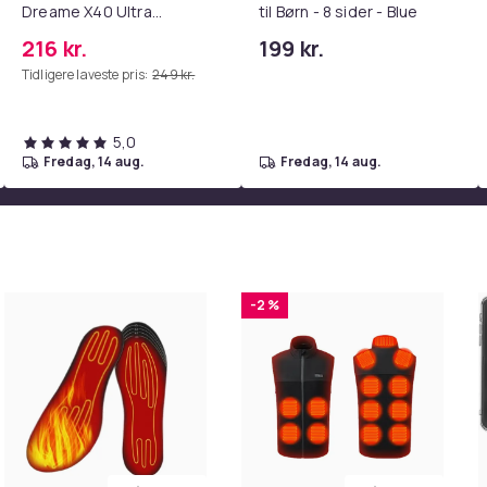
Dreame X40 Ultra
til Børn - 8 sider - Blue
M
Complete
216 kr.
199 kr.
441
Tidligere laveste pris:
249 kr.
5d797b85-dd9f-468a-a8fa-ec2ddfc34213
5,0
fredag, 14 aug.
fredag, 14 aug.
-2 %