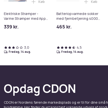
Køb
Køb
Læg Elektriske Strømper - Varme Strømp
Læg Batte
Elektriske Strømper -
Batteriopvarmede sokker
Varme Strømper med App-
med fjernbetjening 4000
Kontrol
mAh Black M
339 kr.
465 kr.
3,0
4,5
fredag, 14 aug.
fredag, 14 aug.
Opdag CDON
CDON er Nordens førende markedsplads og er til for dine små
livsdrømme. Her finder du et konstant voksende udvalg af produk