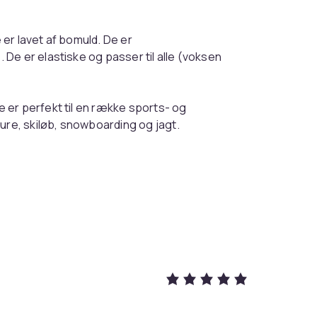
er lavet af bomuld. De er
De er elastiske og passer til alle (voksen
 er perfekt til en række sports- og
ure, skiløb, snowboarding og jagt.
per har en 3-trins temperaturindstilling:
r bliver hurtig dejlig varme.
g holder dine fødder varme i lang tid.
, der giver en opvarmningstid på 4-8 timer.
ge batterier holder dig varm hele dagen!