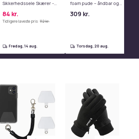
Sikkerhedssele Skærer -
foam pude – åndbar og
Nødudgangsværktøj,
lindrer nakkesmerter
84 kr.
309 kr.
Kompatibel med Alle
Tidligere laveste pris:
112 kr.
Bilmodeller Red
fredag, 14 aug.
torsdag, 20 aug.