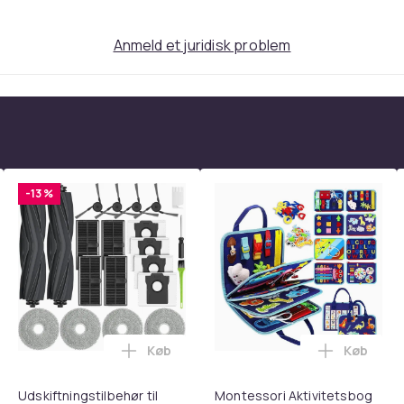
Anmeld et juridisk problem
5/45/35 ℃
-13 %
8650
ier
Køb
Køb
tandsbånd - Mave- og coretræning, yoga og hjemmetræningsc
ght Beauty Vanity Namira - make up spejl med belysning - holly
Læg Udskiftningstilbehør til Dreame X4
Læg Montes
Udskiftningstilbehør til
Montessori Aktivitetsbog
Black