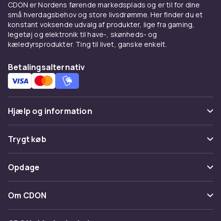
CDON er Nordens førende markedsplads og er til for dine
små hverdagsbehov og store livsdrømme. Her finder du et
konstant voksende udvalg af produkter, lige fra gaming,
legetøj og elektronik til have-, skønheds- og
kæledyrsprodukter. Ting til livet, ganske enkelt.
Betalingsalternativ
Hjælp og information
Ofte stillede spørgsmål
Trygt køb
Spor pakke
Betaling
Opdage
Fortryd & returner her
Levering
Kategorier
Kontakt os
Om CDON
Vilkår & policy
Maerke
Om os