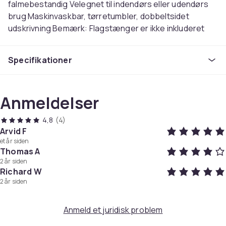
falmebestandig Velegnet til indendørs eller udendørs
brug Maskinvaskbar, tørretumbler, dobbeltsidet
udskrivning Bemærk: Flagstænger er ikke inkluderet
Specifikation: Materiale: Polyester Kategori:
Udskrivning/broderi Størrelse: 150x90cm/59,05x35,43
Specifikationer
tommer Pakken inkluderet: 1 x amerikansk flag Andre
varer ikke inkluderet
Farve
Anmeldelser
Black
4,8
(4)
Vægt, gram
Arvid F
100
et år siden
Varenr.
Thomas A
a36e55aa-a0ff-48ae-b51b-c50cbbc887e4
2 år siden
Richard W
Produktsikkerhedsinformation
2 år siden
Anmeld et juridisk problem