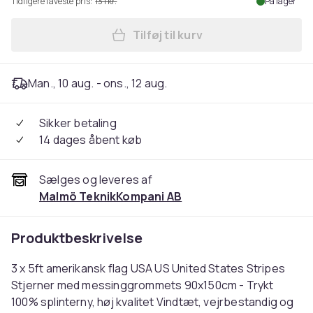
Tidligere laveste pris:
131 kr.
På lager
Tilføj til kurv
Læg 3 x 5 fod 90x150 cm ame
Man., 10 aug. - ons., 12 aug.
Sikker betaling
14 dages åbent køb
Sælges og leveres af
Malmö TeknikKompani AB
Produktbeskrivelse
3 x 5ft amerikansk flag USA US United States Stripes
Stjerner med messinggrommets 90x150cm - Trykt
100% splinterny, høj kvalitet Vindtæt, vejrbestandig og