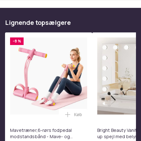
Lignende topsælgere
-8 %
Køb
Læg Mavetræner,6-rørs fodpe
Mavetræner,6-rørs fodpedal
Bright Beauty Vanity
modstandsbånd - Mave- og
up spejl med belysn