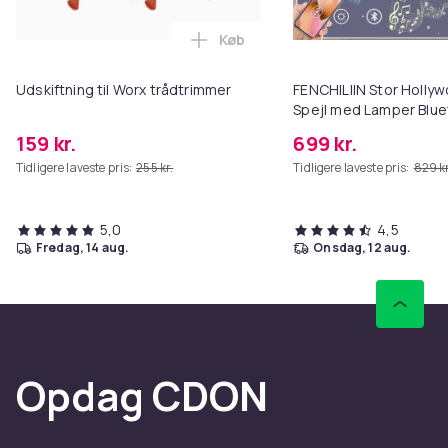
Køb
Læg Udskiftning til Worx trådtr
Udskiftning til Worx trådtrimmer
FENCHILIIN Stor Holl
Spejl med Lamper Blue
Top Vægbeslag Hvid 8
159 kr.
699 kr.
Tidligere laveste pris:
255 kr.
Tidligere laveste pris:
829 kr
5,0
4,5
fredag, 14 aug.
onsdag, 12 aug.
Opdag CDON