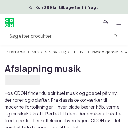
Spring til hovedindhold
Kun 299 kr. tilbage før fri fragt!
Søg efter produkter
Startside
Musik
Vinyl - LP, 7", 10", 12"
Øvrige genrer
Afslapning musik
Hos CDON finder du spirituel musik og gospel på vinyl,
der rører og opløfter. Fra klassiske korværker til
moderne fortolkninger – hver plade bærer håb, varme
og musikalsk kraft. Perfekt til dem, der ønsker at skabe
fred, glæde eller refleksion i hverdagen. CDON gør det
nemt at lade tonerne tale til hjertet.