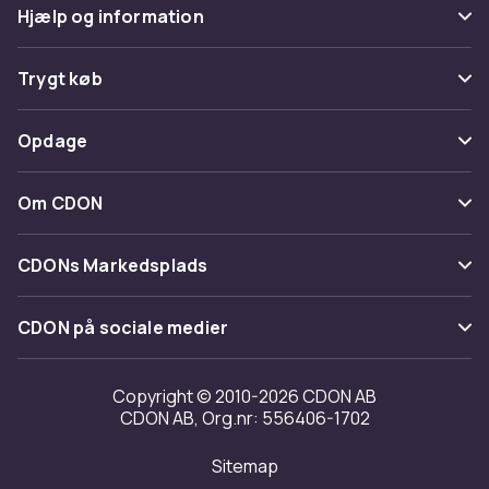
Hjælp og information
Ofte stillede spørgsmål
Trygt køb
Spor pakke
Betaling
Opdage
Fortryd & returner her
Levering
Kategorier
Kontakt os
Om CDON
Vilkår & policy
Maerke
Om os
Tilbagekaldelser
CDONs Markedsplads
Guider
Kundeanmeldelser
Merchant Help Center
CDON på sociale medier
Arbejd på CDON
Investor relations
Copyright © 2010-2026 CDON AB
CDON AB, Org.nr: 556406-1702
Tilgængelighed
Sitemap
Transparensrapport