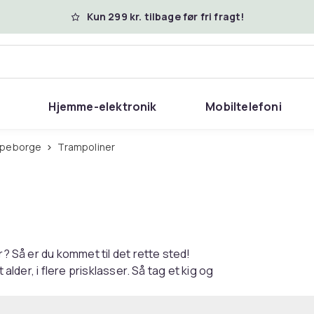
Kun 299 kr. tilbage før fri fragt!
Hjemme-elektronik
Mobiltelefoni
oppeborge
Trampoliner
r? Så er du kommet til det rette sted!
alder, i flere prisklasser. Så tag et kig og