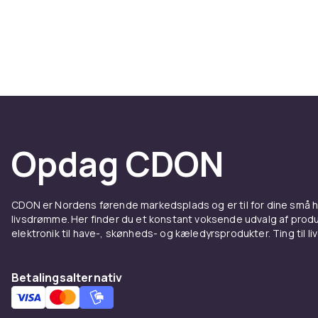
centreret stu
er det mest u
Rektangulære
fladen, hvilk
mere kontrol
kvadratmeter 
Ovale trampo
hoppeflade og
Opdag CDON
en anden. Uan
sikkerhedsne
CDON er Nordens førende markedsplads og er til for dine små
Hvad s
livsdrømme. Her finder du et konstant voksende udvalg af produk
elektronik til have-, skønheds- og kæledyrsprodukter. Ting til li
større
Betalingsalternativ
Størrelsen er 
trampolin på 
børn bør vælg