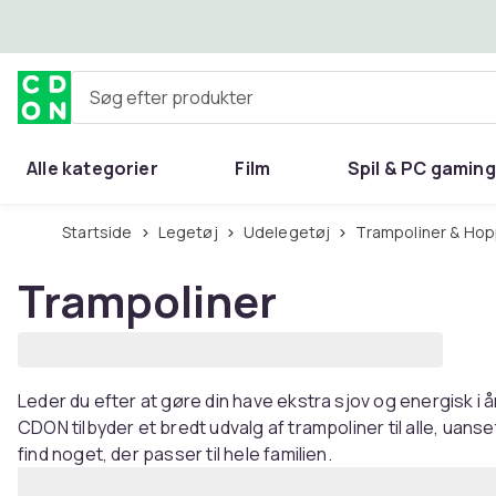
Spring til hovedindhold
Søg efter produkter
Alle kategorier
Film
Spil & PC gaming
Hjem & have
Startside
Legetøj
Udelegetøj
Trampoliner & H
Trampoliner
Leder du efter at gøre din have ekstra sjov og energisk i å
CDON tilbyder et bredt udvalg af trampoliner til alle, uanset 
find noget, der passer til hele familien.