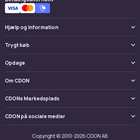
Hjælp og information
Ofte stillede spørgsmål
Trygt køb
Spor pakke
Betaling
Opdage
Fortryd & returner her
Levering
Kategorier
Kontakt os
Om CDON
Vilkår & policy
Maerke
Om os
Tilbagekaldelser
CDONs Markedsplads
Guider
Kundeanmeldelser
Merchant Help Center
CDON på sociale medier
Arbejd på CDON
Investor relations
Copyright © 2010-2026 CDON AB