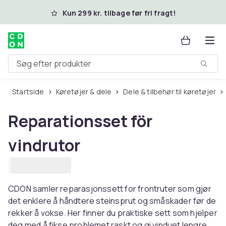
Spring til hovedindhold
Kun 299 kr. tilbage før fri fragt!
Søg efter produkter
Startside
Køretøjer & dele
Dele & tilbehør til køretøjer
Reparationsset för
vindrutor
CDON samler reparasjonssett for frontruter som gjør
det enklere å håndtere steinsprut og småskader før de
rekker å vokse. Her finner du praktiske sett som hjelper
deg med å fikse problemet raskt og gi vinduet lengre