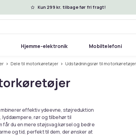
Kun 299 kr. tilbage før fri fragt!
Hjemme-elektronik
Mobiltelefoni
jer
Dele til motorkøretøjer
Udstødningsrør til motorkøretøje
torkøretøjer
mbinerer effektiv ydeevne, støjreduktion
lyddæmpere, rør og tilbehør til
em får du en mere støjsvag kørsel og bedre
rme og tid, perfekt til dem, der ønsker at