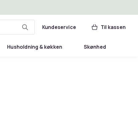
Kundeservice
Til kassen
Husholdning & køkken
Skønhed
r