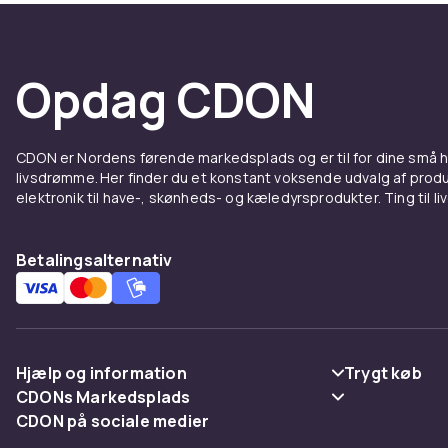
Opdag CDON
CDON er Nordens førende markedsplads og er til for dine små
livsdrømme. Her finder du et konstant voksende udvalg af produk
elektronik til have-, skønheds- og kæledyrsprodukter. Ting til li
Betalingsalternativ
Hjælp og information
Trygt køb
CDONs Markedsplads
Ofte stillede spørgsmål
Betaling
CDON på sociale medier
Merchant Help Center
Spor pakke
Levering