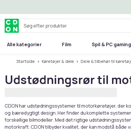
Spring til hovedindhold
Søg efter produkter
Alle kategorier
Film
Spil & PC gaming
Hjem & have
Startside
Køretøjer & dele
Dele & tilbehør til køretø
Udstødningsrør til mo
CDON har udstødningssystemer til motorkøretøjer, der ko
og bæredygtigt design. Her finder du komplette systemer, 
forskellige bilmodeller. Med det rigtige udstødningssyst
motorkraft. CDON tilbyder kvalitet, der kan modstå både va