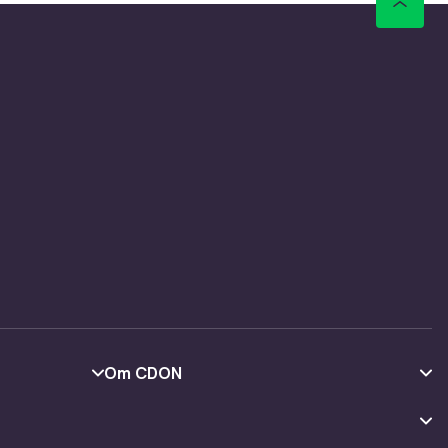
Om CDON
Om os
Kundeanmeldelser