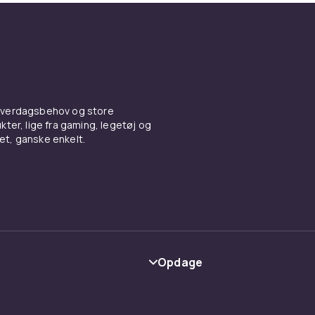
 hverdagsbehov og store
ter, lige fra gaming, legetøj og
vet, ganske enkelt.
Opdage
Kategorier
Maerke