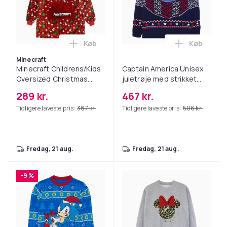
Køb
Køb
Læg Minecraft Childrens/Kids Oversize
Læg Captai
Minecraft
Minecraft Childrens/Kids
Captain America Unisex
Oversized Christmas
juletrøje med strikket
Hoodie Blanket
skjold til voksne
289 kr.
467 kr.
Tidligere laveste pris:
387 kr.
Tidligere laveste pris:
506 kr.
fredag, 21 aug.
fredag, 21 aug.
-9 %