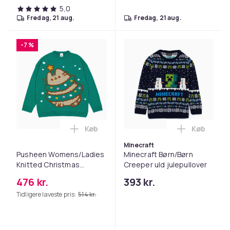
5,0
fredag, 21 aug.
fredag, 21 aug.
-7 %
Køb
Køb
Læg Pusheen Womens/Ladies Knitted Ch
Læg Minecr
Minecraft
Pusheen Womens/Ladies
Minecraft Børn/Børn
Knitted Christmas
Creeper uld julepullover
Sweatshirt
476 kr.
393 kr.
Tidligere laveste pris:
514 kr.