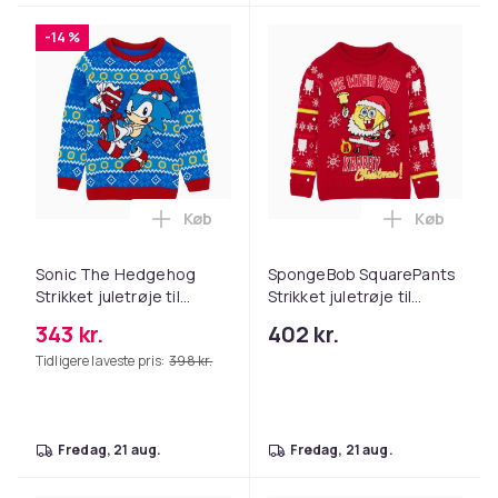
-14 %
Køb
Køb
Læg Sonic The Hedgehog Strikket juletrø
Læg Sponge
Sonic The Hedgehog
SpongeBob SquarePants
Strikket juletrøje til
Strikket juletrøje til
børn/børn
børn/børn
343 kr.
402 kr.
Tidligere laveste pris:
398 kr.
fredag, 21 aug.
fredag, 21 aug.