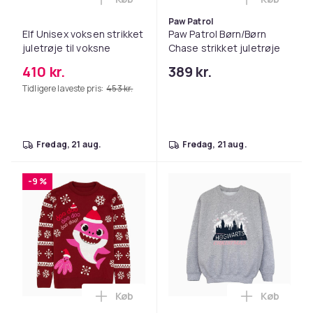
Læg Elf Unisex voksen strikket juletrøje 
Læg Paw Pa
Paw Patrol
Elf Unisex voksen strikket
Paw Patrol Børn/Børn
juletrøje til voksne
Chase strikket juletrøje
410 kr.
389 kr.
Tidligere laveste pris:
453 kr.
fredag, 21 aug.
fredag, 21 aug.
-9 %
Køb
Køb
Læg Baby Shark Dame/kvinder Mummy Sha
Læg Harry 