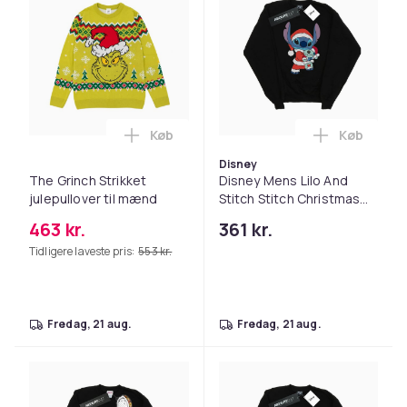
Køb
Køb
Læg The Grinch Strikket julepullover ti
Læg Disney
Disney
The Grinch Strikket
Disney Mens Lilo And
julepullover til mænd
Stitch Stitch Christmas
Sweatshirt
463 kr.
361 kr.
Tidligere laveste pris:
553 kr.
fredag, 21 aug.
fredag, 21 aug.