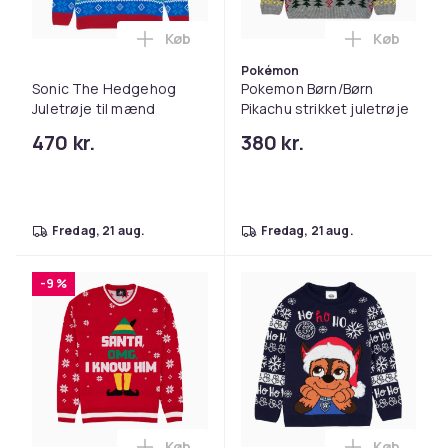
Køb
Køb
Læg Sonic The Hedgehog Juletrøje til 
Læg Pokemo
Pokémon
Sonic The Hedgehog
Pokemon Børn/Børn
Juletrøje til mænd
Pikachu strikket juletrøje
470 kr.
380 kr.
fredag, 21 aug.
fredag, 21 aug.
-9 %
Køb
Køb