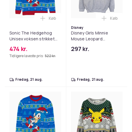
Køb
Køb
Læg Sonic The Hedgehog Unisex voksen st
Læg Disney
Disney
Sonic The Hedgehog
Disney Girls Minnie
Unisex voksen strikket
Mouse Leopard
juletrøje til voksne
Christmas Sweatshirt
474 kr.
297 kr.
Tidligere laveste pris:
522 kr.
fredag, 21 aug.
fredag, 21 aug.