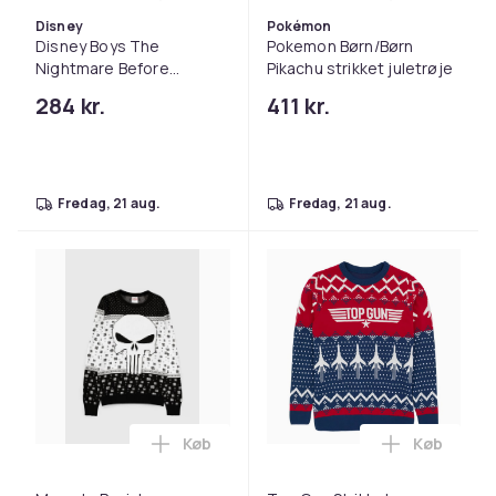
Læg Disney Boys The Nightmare Before 
Læg Pokemo
Disney
Pokémon
Disney Boys The
Pokemon Børn/Børn
Nightmare Before
Pikachu strikket juletrøje
Christmas Scary
284 kr.
411 kr.
Christmas Sweatshirt
fredag, 21 aug.
fredag, 21 aug.
Køb
Køb
Læg Marvel - Punisher juletrøje i kurven
Læg Top Gu