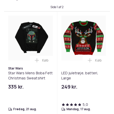
Side 1 af 2
Køb
Køb
Læg Star Wars Mens Boba Fett Christma
Læg LED jul
Star Wars
Star Wars Mens Boba Fett
LED juletrøje, batteri,
Christmas Sweatshirt
Large
335 kr.
249 kr.
5,0
fredag, 21 aug.
mandag, 17 aug.