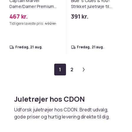
Captain Marvel
Blue´s Clues & You!
Dame/Damer Premium
Strikket juletrøje til
strikket julepullover
børn/børn
467 kr.
391 kr.
Tidligere laveste pris:
492 kr.
fredag, 21 aug.
fredag, 21 aug.
1
2
Juletrøjer hos CDON
Udforsk juletrøjer hos CDON. Bredt udvalg,
gode priser og hurtig levering direkte til dig.