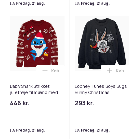
fredag, 21 aug.
fredag, 21 aug.
Køb
Køb
Læg Baby Shark Strikket juletrøje til m
Læg Looney
Baby Shark Strikket
Looney Tunes Boys Bugs
juletrøje til mænd med
Bunny Christmas
far haj
Sweatshirt
446 kr.
293 kr.
fredag, 21 aug.
fredag, 21 aug.