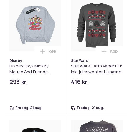
Køb
Køb
Læg Disney Boys Mickey Mouse And Frie
Læg Star W
Disney
Star Wars
Disney Boys Mickey
Star Wars Darth Vader Fair
Mouse And Friends
Isle julesweater til mænd
Christmas Sweatshirt
293 kr.
416 kr.
fredag, 21 aug.
fredag, 21 aug.