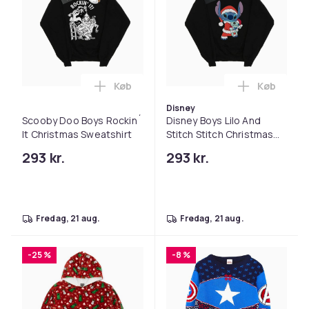
Køb
Køb
Læg Scooby Doo Boys Rockin´ It Christ
Læg Disney
Disney
Scooby Doo Boys Rockin´
Disney Boys Lilo And
It Christmas Sweatshirt
Stitch Stitch Christmas
Sweatshirt
293 kr.
293 kr.
fredag, 21 aug.
fredag, 21 aug.
-25 %
-8 %