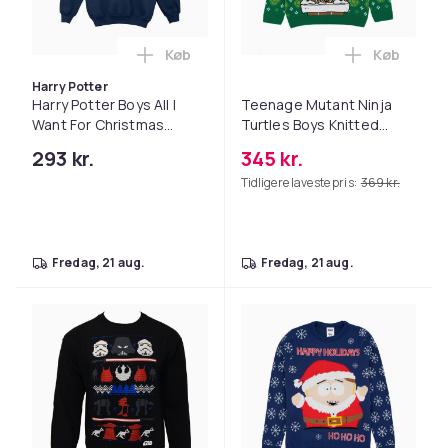
Køb
Køb
Læg Harry Potter Boys All I Want For Ch
Læg Teenag
Harry Potter
Harry Potter Boys All I
Teenage Mutant Ninja
Want For Christmas
Turtles Boys Knitted
Sweatshirt
Christmas Jumper
293 kr.
345 kr.
Tidligere laveste pris:
369 kr.
fredag, 21 aug.
fredag, 21 aug.