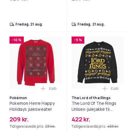
fredag, 21 aug.
fredag, 21 aug.
-10 %
-9 %
Køb
Køb
Læg Pokemon Herre Happy Holidays jule
Læg The Lo
Pokémon
The Lord of the Rings
Pokemon Herre Happy
The Lord Of The Rings
Holidays julesweater
Unisex-julejakke til
voksne
209 kr.
422 kr.
Tidligere laveste pris:
231 kr.
Tidligere laveste pris:
465 kr.