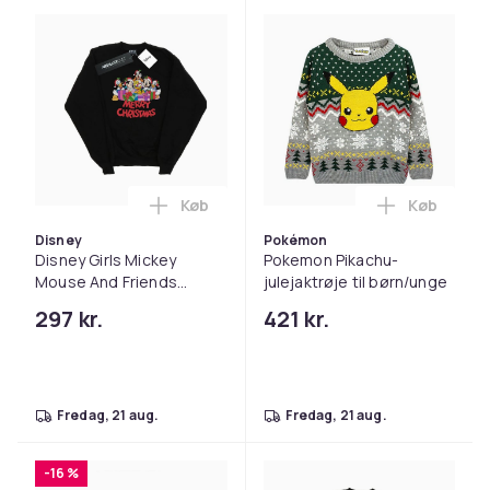
Køb
Køb
Læg Disney Girls Mickey Mouse And Frie
Læg Pokemo
Disney
Pokémon
Disney Girls Mickey
Pokemon Pikachu-
Mouse And Friends
julejaktrøje til børn/unge
Christmas Sweatshirt
297 kr.
421 kr.
fredag, 21 aug.
fredag, 21 aug.
-16 %