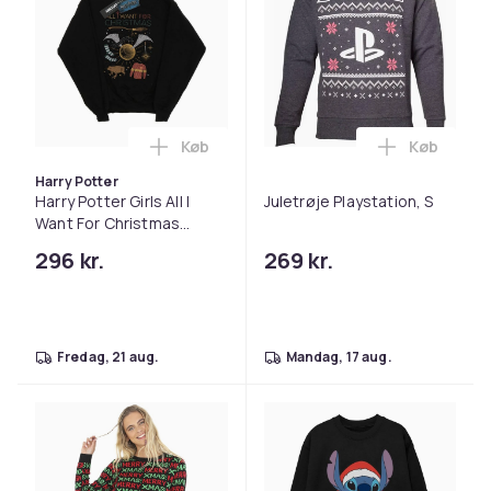
Køb
Køb
Læg Harry Potter Girls All I Want For C
Læg Juletr
Harry Potter
Harry Potter Girls All I
Juletrøje Playstation, S
Want For Christmas
Sweatshirt
296 kr.
269 kr.
fredag, 21 aug.
mandag, 17 aug.