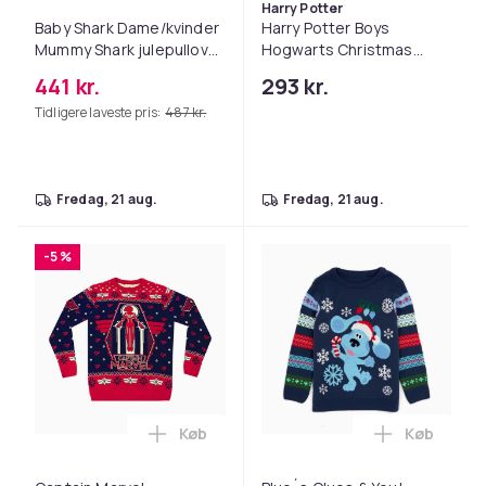
Harry Potter
Baby Shark Dame/kvinder
Harry Potter Boys
Mummy Shark julepullover
Hogwarts Christmas
til kvinder/damer
Sweatshirt
441 kr.
293 kr.
Tidligere laveste pris:
487 kr.
fredag, 21 aug.
fredag, 21 aug.
-5 %
Køb
Køb
Læg Captain Marvel Dame/Damer Premium
Læg Blue´s 