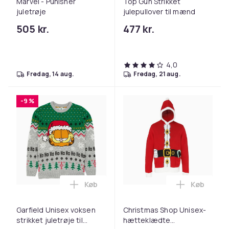
Marvel - Punisher
Top Gun Strikket
juletrøje
julepullover til mænd
505 kr.
477 kr.
4,0
fredag, 14 aug.
fredag, 21 aug.
-9 %
Køb
Køb
Læg Garfield Unisex voksen strikket jule
Læg Christ
Garfield Unisex voksen
Christmas Shop Unisex-
strikket juletrøje til
hætteklædte