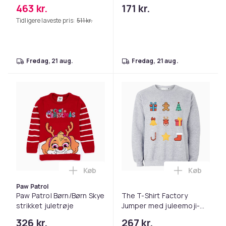
voksne
julemandspuljer/trøje
463 kr.
171 kr.
med julemandsmønster
Tidligere laveste pris:
511 kr.
til voksne
fredag, 21 aug.
fredag, 21 aug.
Køb
Køb
Læg Paw Patrol Børn/Børn Skye strikket 
Læg The T-
Paw Patrol
Paw Patrol Børn/Børn Skye
The T-Shirt Factory
strikket juletrøje
Jumper med juleemoji-
ikoner til mænd
326 kr.
267 kr.