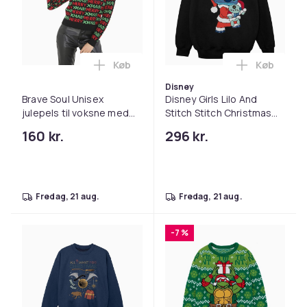
Køb
Køb
Læg Brave Soul Unisex julepels til voks
Læg Disney
Disney
Brave Soul Unisex
Disney Girls Lilo And
julepels til voksne med
Stitch Stitch Christmas
gentagelse
Sweatshirt
160 kr.
296 kr.
fredag, 21 aug.
fredag, 21 aug.
-7 %