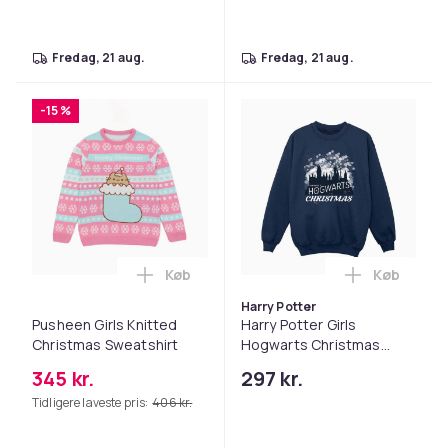
fredag, 21 aug.
fredag, 21 aug.
-15 %
Køb
Køb
Læg Pusheen Girls Knitted Christmas Sw
Læg Harry 
Harry Potter
Pusheen Girls Knitted
Harry Potter Girls
Christmas Sweatshirt
Hogwarts Christmas
Sweatshirt
345 kr.
297 kr.
Tidligere laveste pris:
406 kr.