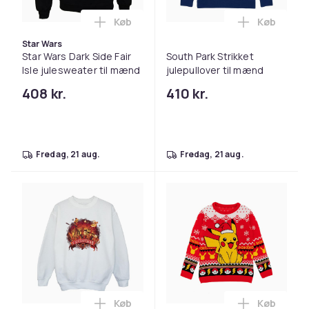
Køb
Køb
Læg Star Wars Dark Side Fair Isle jules
Læg South 
Star Wars
Star Wars Dark Side Fair
South Park Strikket
Isle julesweater til mænd
julepullover til mænd
408 kr.
410 kr.
fredag, 21 aug.
fredag, 21 aug.
Køb
Køb