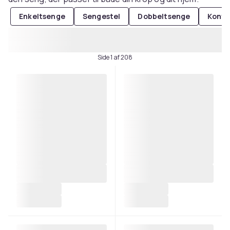
Enkeltsenge
Sengestel
Dobbeltsenge
Konti
Side 1 af 208