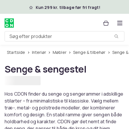
Spring til hovedindhold
Kun 299 kr. tilbage før fri fragt!
Søg efter produkter
Startside
Interiør
Møbler
Senge & tilbehør
Senge &
Senge & sengestel
Hos CDON finder du senge og sengerammer i adskillige
stilarter – fra minimalistiske til klassiske. Vælg mellem
træ-, metal- og polstrede modeller, der kombinerer
komfort og design. En stabil ramme giver sengen både
holdbarhed og karakter. CDON gør det nemt at finde
den seng, der passer til både din krop og dit hjem.