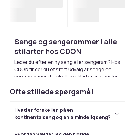
Senge og sengerammer i alle
stilarter hos CDON
Leder du efter en ny seng eller sengeram? Hos
CDON finder du et stort udvalg af senge og
sengerammer i forskellige stilarter, materialer
og størrelser til alle typer soveværelser.
Ofte stillede spørgsmål
Uanset om du foretrækker et enkelt og
moderne udtryk eller et mere klassisk og
luksuriøst udseende, er der noget for enhver
Hvad er forskellen på en
smag.
kontinentalseng og en almindelig seng?
Vælg den rigtige type
Hvordan vælger jeg den rigtige