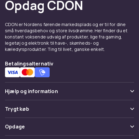
Opdag CDON
size-modeller. Mål gerne rummet grundigt
inden du bestiller for at sikre at sengen passer
godt ind.
CDON er Nordens førende markedsplads og er til for dine
Har du begrænset plads, kan en
seng med
små hverdagsbehov og store livsdrømme. Her finder du et
opbevaring
være et smart valg. Sengerammer
konstant voksende udvalg af produkter, lige fra gaming,
legetøj og elektronik til have-, skønheds- og
med skuffer eller løftemekanisme giver ekstra
kæledyrsprodukter. Ting til livet, ganske enkelt.
opbevaringsplads under sengen, praktisk til
sengetøj, puder og andet.
Betalingsalternativ
Enkeltsenge og dobbeltsenge
Enkeltsenge
passer perfekt til børne-,
Hjælp og information
ungdoms- eller gæsteværelser og fås i
bredderne 70, 80 og 90 cm.
Dobbeltsenge
fås i
bredderne 120, 140, 160 og 180 cm og passer til
Ofte stillede spørgsmål
Trygt køb
par eller dem, der ønsker ekstra plads at sove
Spor pakke
i.
Betaling
Opdage
Fortryd & returner her
Køb senge og sengerammer
Levering