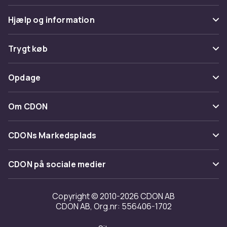
Hjælp og information
Ofte stillede spørgsmål
Trygt køb
Spor pakke
Betaling
Opdage
Fortryd & returner her
Levering
Kategorier
Kontakt os
Om CDON
Vilkår & policy
Maerke
Om os
Tilbagekaldelser
CDONs Markedsplads
Guider
Kundeanmeldelser
Merchant Help Center
CDON på sociale medier
Arbejd på CDON
Investor relations
Copyright © 2010-2026 CDON AB
CDON AB, Org.nr: 556406-1702
Tilgængelighed