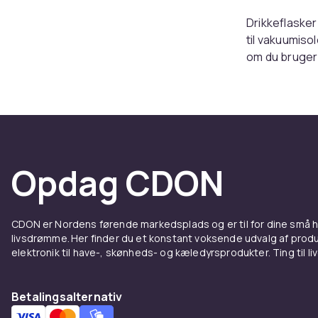
Drikkeflasker 
til vakuumiso
om du bruger 
erstatter hun
Rustfri
Rustfrie flask
indeholder in
Opdag CDON
transparente,
er nem at re
Vælg d
CDON er Nordens førende markedsplads og er til for dine små
livsdrømme. Her finder du et konstant voksende udvalg af produk
elektronik til have-, skønheds- og kæledyrsprodukter. Ting til li
En standarddr
Større 1-liter
lækagetæt og
Betalingsalternativ
cykelflascheh