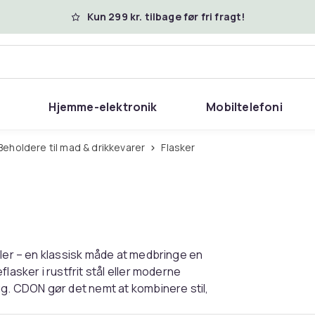
Kun 299 kr. tilbage før fri fragt!
Hjemme-elektronik
Mobiltelefoni
Beholdere til mad & drikkevarer
Flasker
aler – en klassisk måde at medbringe en
lasker i rustfrit stål eller moderne
ug. CDON gør det nemt at kombinere stil,