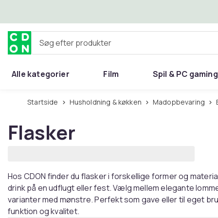
Spring til hovedindhold
Søg efter produkter
Alle kategorier
Film
Spil & PC gaming
Hjem & have
Startside
Husholdning & køkken
Madopbevaring
Flasker
Hos CDON finder du flasker i forskellige former og materi
drink på en udflugt eller fest. Vælg mellem elegante lommef
varianter med mønstre. Perfekt som gave eller til eget br
funktion og kvalitet.