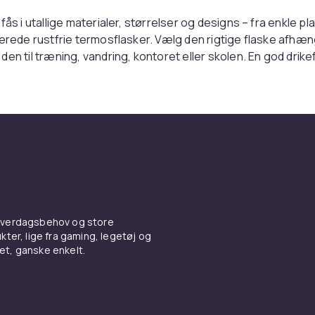
fås i utallige materialer, størrelser og designs – fra enkle pl
lerede rustfrie termosflasker. Vælg den rigtige flaske afhæng
den til træning, vandring, kontoret eller skolen. En god drike
dredvis af engangspastikflasker.
t stål, plast eller glas?
er er holdbare, holder drikken kold eller varm i op til 24 timer
gen skadelige stoffer. Tritan-plastflasker er lette, BPA-frie 
 så du kan se volumniveauet. Glasflasker giver den renest
ngøre, men er tungere og mere skrøbelige.
en rigtige volumen og låg
 hverdagsbehov og store
ter, lige fra gaming, legetøj og
vet, ganske enkelt.
ikeflaske rummer 500–750 ml – passende til træning og dagl
s flasker passer til lange udflugter. Sørg for, at lågsystemet 
 nemt at åbne med én hånd. Sportsklaffe, karabinhage og
older-kompatibilitet er populære tilvalg.