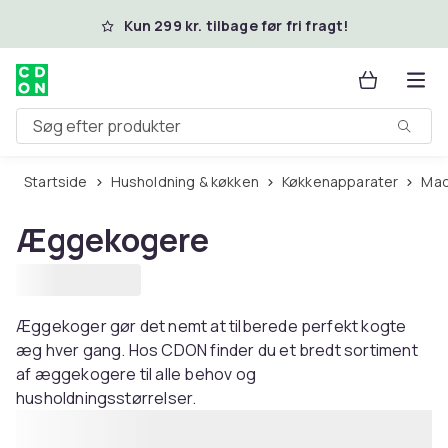
Spring til hovedindhold
Kun 299 kr. tilbage før fri fragt!
Søg efter produkter
Startside
Husholdning & køkken
Køkkenapparater
Ma
Æggekogere
Æggekoger gør det nemt at tilberede perfekt kogte
æg hver gang. Hos CDON finder du et bredt sortiment
af æggekogere til alle behov og
husholdningsstørrelser.