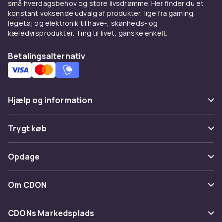
små hverdagsbehov og store livsdrømme. Her finder du et
konstant voksende udvalg af produkter, lige fra gaming,
legetøj og elektronik til have-, skønheds- og
kæledyrsprodukter. Ting til livet, ganske enkelt.
Betalingsalternativ
Hjælp og information
Ofte stillede spørgsmål
Trygt køb
Spor pakke
Betaling
Opdage
Fortryd & returner her
Levering
Kategorier
Kontakt os
Om CDON
Vilkår & policy
Maerke
Om os
Tilbagekaldelser
CDONs Markedsplads
Guider