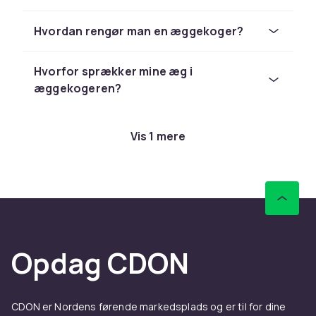
nemmeste at bruge. Kapaciteten varierer fra 2
til 14 æg afhængigt af model og størrelse.
Hvordan rengør man en æggekoger?
Tips til valg af æggekoger
Hvorfor sprækker mine æg i
Vælg en æggekoger med kapacitet der
æggekogeren?
passer til dit husholds behov. En lille
æggekoger til 2 til 4 æg er nok til enlige og par
mens en model til 7 til 14 æg passer til hele
Vis 1 mere
familien. Vælg en model med medfølgende
målekop til nem dosering af den rigtige
mængde vand for ønsket kogetid.
Opdag CDON
CDON er Nordens førende markedsplads og er til for dine