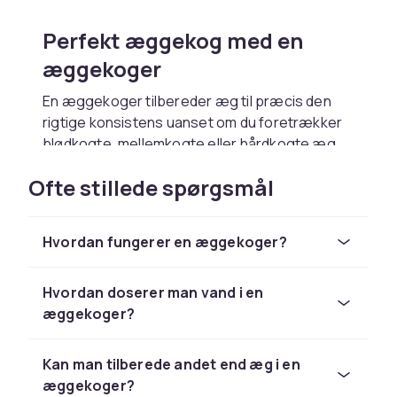
Perfekt æggekog med en
æggekoger
En æggekoger tilbereder æg til præcis den
rigtige konsistens uanset om du foretrækker
blødkogte, mellemkogte eller hårdkogte æg.
Du behøver ikke holde øje med uret da
Ofte stillede spørgsmål
æggekogeren automatisk stopper når
æggene er færdige. CDON tilbyder
æggekogere i forskellige størrelser og med
Hvordan fungerer en æggekoger?
varierende funktioner.
Æggekogere med flere funktioner
Hvordan doserer man vand i en
æggekoger?
Mange moderne æggekogere kan også
dampkoge grøntsager, lave pocherede æg og
tilberede omeletter. En æggekoger med
Kan man tilberede andet end æg i en
automatisk slukning er den sikreste og
æggekoger?