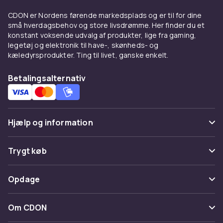
luftcirkulation i større rum. Loftsventilatorer
CDON er Nordens førende markedsplads og er til for dine
leveres ofte med indbygget belysning og
små hverdagsbehov og store livsdrømme. Her finder du et
fjernbetjening, mens vægventilatorer er en
konstant voksende udvalg af produkter, lige fra gaming,
pladsbesparende løsning, der styrer
legetøj og elektronik til have-, skønheds- og
køligheden derhen, hvor du ønsker det –
kæledyrsprodukter. Ting til livet, ganske enkelt.
perfekt i køkkenet, stuen eller på kontoret.
Betalingsalternativ
Ventilatorer, der forbedrer
klimaet året rundt
Hjælp og information
Til kølige morgener eller trækfulde rum er en
varmeblæser en enkel og effektiv løsning.
Ofte stillede spørgsmål
Trygt køb
Ventilatorer hjælper med at holde luften frisk i
badeværelser, vaskerum og andre
Spor pakke
Betaling
fugtfølsomme rum – og bidrager til et sundere
Opdage
Fortryd & returner her
indeklima.
Levering
Kategorier
Kontakt os
Om CDON
Ventilatortilbehør og
Vilkår & policy