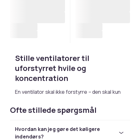
Stille ventilatorer til
uforstyrret hvile og
koncentration
En ventilator skal ikke forstyrre – den skal kun
gøre tingene mere behagelige. Hos os finder
du stille ventilatorer, der er perfekte til
Ofte stillede spørgsmål
soveværelser, børneværelser eller
hjemmekontorer. De leverer pålidelig køling
Hvordan kan jeg gøre det køligere
uden at du bemærker støjen. En investering i
indendørs?
bedre søvn, roligere aftener og mere