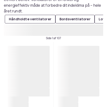
energieffektiv måde at forbedre dit indeklima på – hele
året rundt.
Håndholdte ventilatorer
Bordsventilatorer
Loft
Side 1 af 107