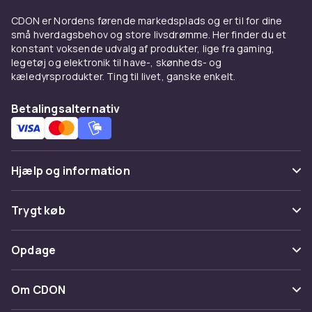
kompostérbare affaldssække
CDON er Nordens førende markedsplads og er til for dine
Miljøcertificerede poser lavet af biologisk
små hverdagsbehov og store livsdrømme. Her finder du et
konstant voksende udvalg af produkter, lige fra gaming,
nedbrydeligt materiale er et godt valg til
legetøj og elektronik til have-, skønheds- og
madaffald og kompostérbare rester. De
kæledyrsprodukter. Ting til livet, ganske enkelt.
nedbrydes hurtigt og belaster ikke miljøet.
Betalingsalternativ
Vælg den rette tykkelse og
materiale
Tyndere poser er fine til papir og let affald. Til
Hjælp og information
fugtigt køkkenaffald vælger du en tykkere
pose, der holder tæt. Vælg gerne poser med
Ofte stillede spørgsmål
Trygt køb
snørelukning til nem forsegling og løft.
Spor pakke
Betaling
Opdage
Fortryd & returner her
Levering
Kategorier
Kontakt os
Om CDON
Vilkår & policy