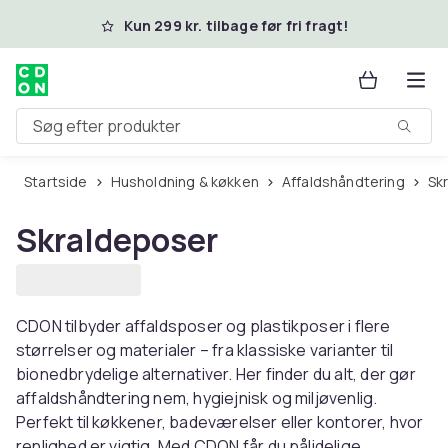
Spring til hovedindhold
Kun 299 kr. tilbage før fri fragt!
Søg efter produkter
Startside
Husholdning & køkken
Affaldshåndtering
S
Skraldeposer
CDON tilbyder affaldsposer og plastikposer i flere
størrelser og materialer – fra klassiske varianter til
bionedbrydelige alternativer. Her finder du alt, der gør
affaldshåndtering nem, hygiejnisk og miljøvenlig.
Perfekt til køkkener, badeværelser eller kontorer, hvor
renlighed er vigtig. Med CDON får du pålidelige