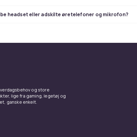
de meget lettere og mere effektivt. Der findes også arkfød
er specielt tilpasset til at håndtere lidt tykkere originaler, 
øbe headset eller adskilte øretelefoner og mikrofon?
kker.
n software har scanneren?
annere er kompatible med alle typer scannerrelaterede pro
nnere har allerede forudinstalleret software, der følger 
m du ikke behøver at betale ekstra for. Men hvis du mangle
d din scanner, kan du investere i software, der for eksempe
sk tegngenkendelse (såsom læsning af OCR-koder), tekst- o
ing eller muligheden for at oprette søgbare PDF-dokumenter
 hverdagsbehov og store
ter, lige fra gaming, legetøj og
og købtips til Scannere
vet, ganske enkelt.
der du scannere fra HP, Epson, Canon, Brother og Lexmark.
g for OEM-originaler til at bevare garantien eller kompatible
ternativer, finder du det rigtige valg hos os til konkurrenced