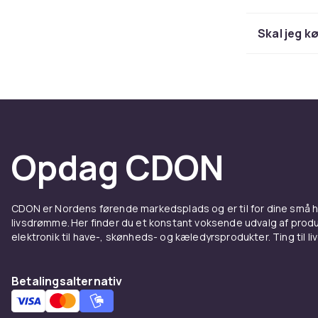
gør dit arbej
scannere, der 
Skal jeg k
tykke papirba
Hvilke
De fleste sc
men mange sca
scanneren, so
Opdag CDON
funktioner me
tilbyde opti
billedrediger
CDON er Nordens førende markedsplads og er til for dine små
livsdrømme. Her finder du et konstant voksende udvalg af produk
Fakta 
elektronik til have-, skønheds- og kæledyrsprodukter. Ting til li
Hos CDON fin
Betalingsalternativ
om du har bru
tredjepartsal
priser.