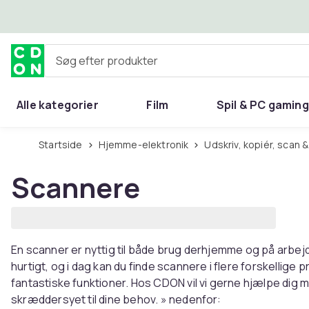
Spring til hovedindhold
Søg efter produkter
Alle kategorier
Film
Spil & PC gaming
Hjem & have
Startside
Hjemme-elektronik
Udskriv, kopiér, scan &
Scannere
En scanner er nyttig til både brug derhjemme og på arbej
hurtigt, og i dag kan du finde scannere i flere forskellig
fantastiske funktioner. Hos CDON vil vi gerne hjælpe dig m
skræddersyet til dine behov. » nedenfor: