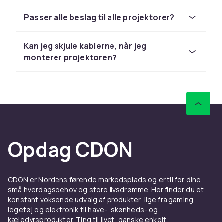
alternativ. Det giver stabil montering og den
Passer alle beslag til alle projektorer?
rigtige afstand fra skærmen, uden at du
behøver at gå på kompromis med møbler eller
rummets funktion. Perfekt i mindre rum eller til
Kan jeg skjule kablerne, når jeg
fleksibel placering.
monterer projektoren?
Universelle beslag til
forskellige modeller og behov
De fleste projektorbeslag er universelle og
passer til mange forskellige mærker og
Opdag CDON
modeller. Med funktioner som hældning,
rotation og teleskopfunktion kan du justere
placeringen præcist til din projektor og dit rum
– for at få det bedst mulige billede uden
CDON er Nordens førende markedsplads og er til for dine
små hverdagsbehov og store livsdrømme. Her finder du et
besvær.
konstant voksende udvalg af produkter, lige fra gaming,
legetøj og elektronik til have-, skønheds- og
Installation af
kæledyrsprodukter. Ting til livet, ganske enkelt.