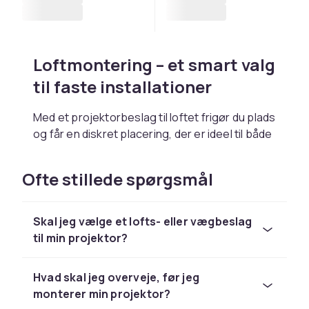
Loftmontering – et smart valg
til faste installationer
Med et projektorbeslag til loftet frigør du plads
og får en diskret placering, der er ideel til både
stuer og konferencerum. Justerbare modeller
gør det nemt at finjustere højde, hældning og
Ofte stillede spørgsmål
retning for at få det rigtige billede på skærmen
– uden at projektoren er i vejen.
Skal jeg vælge et lofts- eller vægbeslag
Vægbeslag til projektor – når
til min projektor?
loftet ikke er en mulighed
Hvad skal jeg overveje, før jeg
I nogle rum er loftmontering ikke praktisk. Så er
monterer min projektor?
et projektorbeslag til væggen et praktisk