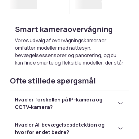
Smart kameraovervågning
Vores udvalg af overvågningskameraer
omfatter modeller med nattesyn,
bevægelsessensorer og panorering, og du
kan finde smarte og fleksible modeller, der står
på et bord, monteres på væggen eller
monteres i loftet. Dit overvågningskamera
Ofte stillede spørgsmål
forbindes til din iPhone eller Android-telefon
via dit trådløse netværk/WiFi, og gennem en
Hvad er forskellen på IP-kamera og
app kan du se alt, hvad der foregår. Der findes
CCTV-kamera?
også modeller med tovejslyd, der giver dig
mulighed for at kommunikere via dit
overvågningskamera, samt varianter med
Hvad er AI-bevægelsesdetektion og
spotlights og alarmer, der skræmmer ubudne
hvorfor er det bedre?
gæster væk. Hvis du vælger at investere mere