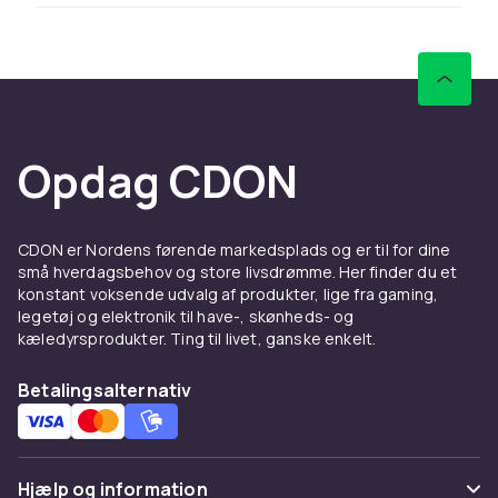
i dit overvågningssystem, får du
overvågningskameraer, der tilbyder ekstra høj
opløsning, HD-kvalitet, der giver krystalklare
billeder både dag og nat. Får du af og til besøg
af rådyr eller naboens kat? Så er der modeller,
der kan skelne uvelkomne besøgende gennem
Opdag CDON
højteknologiske bevægelsessensorer. I nogle
tilfælde kan udendørskameraer også oplades
via solceller, som du selv betjener efter behov.
CDON er Nordens førende markedsplads og er til for dine
små hverdagsbehov og store livsdrømme. Her finder du et
Overvågningskameraer -
konstant voksende udvalg af produkter, lige fra gaming,
tyvens værste fjende
legetøj og elektronik til have-, skønheds- og
kæledyrsprodukter. Ting til livet, ganske enkelt.
Kameraovervågning er tyvens værste fjende,
og med hjælp fra moderne teknologi kan du nu
Betalingsalternativ
optage, hvad der foregår - for eksempel
stemme eller video - og få kameraet til at
sende materialet til dig via e-mail.
Hjælp og information
Indendørsmodeller er normalt meget diskrete