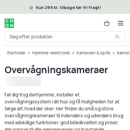
Spring til hovedindhold
Kun 299 kr. tilbage før fri fragt!
Søg efter produkter
Startside
Hjemme-elektronik
Kameraer & optik
Kamer
Overvågningskameraer
Føl dig tryg derhjemme; installer et
overvågningssystem i dit hus og få muligheden for at
følge alt, hvad der sker. Her finder du små og store
overvågningskameraer til indendørs og udendørs brug
med adskillige funktioner, god billedkvalitet og priser,
der passer til alle pengepunger og husstande.