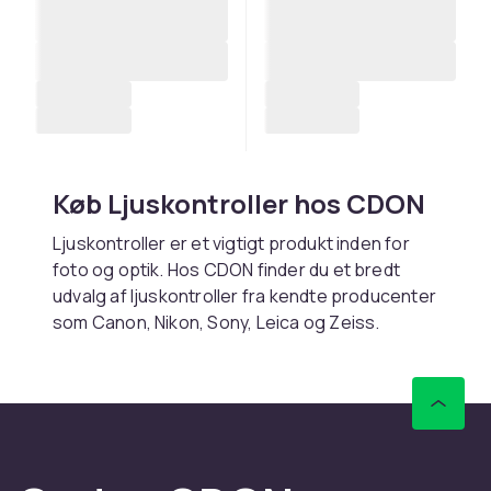
Køb Ljuskontroller hos CDON
Ljuskontroller er et vigtigt produkt inden for
foto og optik. Hos CDON finder du et bredt
udvalg af ljuskontroller fra kendte producenter
som Canon, Nikon, Sony, Leica og Zeiss.
Uanset om du er nybegynder eller
professionel fotograf, har vi det rigtige
produkt til dig.
Når du vælger ljuskontroller, er det vigtigt at
overveje kompatibilitet med dit kamerasystem
og dine fotobehov. Læs