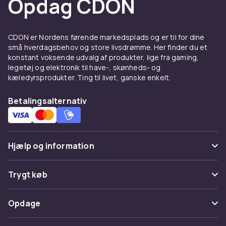
Opdag CDON
produktbeskrivelserne grundigt og
sammenlign specifikationer. Vi tilbyder
konkurrencedygtige priser og hurtig levering
CDON er Nordens førende markedsplads og er til for dine
til hele Norden.
små hverdagsbehov og store livsdrømme. Her finder du et
konstant voksende udvalg af produkter, lige fra gaming,
Udforsk hele foto & optik sortimentet hos
legetøj og elektronik til have-, skønheds- og
CDON.
kæledyrsprodukter. Ting til livet, ganske enkelt.
Ljuskontroller er populært inden for fotografi
Betalingsalternativ
og optik. Hos CDON finder du ljuskontroller fra
kendte mærker til konkurrencedygtige priser.
Sammenlign produkter, læs kundeanmeldelser
og handl trygt online med hurtig levering og
Hjælp og information
nem returnering.
Vores brede sortiment af ljuskontroller
Ofte stillede spørgsmål
Trygt køb
dækker alle behov – fra begyndervenlige
Spor pakke
modeller til avanceret professionelt udstyr.
Betaling
Opdage
God kvalitet og pålidelighed er altid garanteret
Fortryd & returner her
hos CDON.
Levering