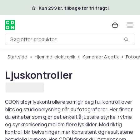
Spring til hovedindhold
Kun 299 kr. tilbage før fri fragt!
Søg efter produkter
Startside
Hjemme-elektronik
Kameraer & optik
Fotogr
Ljuskontroller
CDON tilbyr lyskontrollere som gir deg full kontroll over
blits og studiobelysning når du fotograferer. Her finner
du enheter som gjør det enkelt å justere styrke, rytme
og synkronisering mellom flere lyskilder. Med riktig
kontroll blir belysningen mer konsistent og resultatene
betydelig jevnere. Hos CDON finner du utstyret som