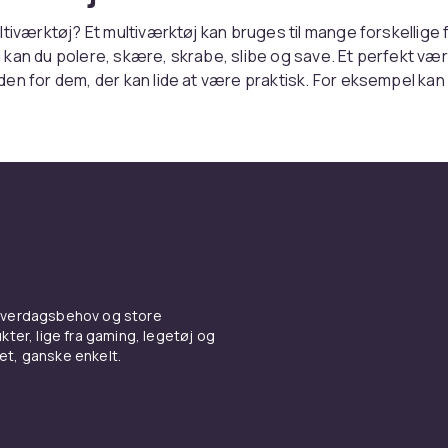
ltiværktøj? Et multiværktøj kan bruges til mange forskellige 
kan du polere, skære, skrabe, slibe og save. Et perfekt vær
en for dem, der kan lide at være praktisk. For eksempel kan
il at foretage forskellige typer justeringer af dine møbler el
viteter, der kræver en alsidig værktøjskasse. I CDONs sorti
tiværktøj fra kendte mærker som Ryobi, Makita, BOSCH og B
den høje kvalitet, der kræves for at opfylde dine høje kvalitet
ønsker et multiværktøj til groft arbejde eller præcision, har 
r passer til dine specifikke formål.
ærktøj i forskellige størrelser
 hverdagsbehov og store
et multiværktøj, bør du overveje, hvilken type arbejde du øns
ter, lige fra gaming, legetøj og
 Nogle multiværktøjer, såsom AEG Powertools Multitool, er
vet, ganske enkelt.
ft arbejde. Andre varianter, såsom Dremels multiværktøjer, e
 opgaver, der kræver præcision. Multiværktøjer kan for eks
 dekorere træmøbler. De fleste multiværktøjer i vores sortim
t sæt tilbehør, ofte over 40 dele. Disse inkluderer værktøjer