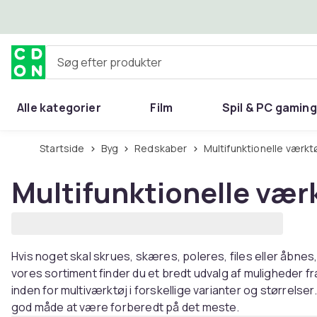
Spring til hovedindhold
Søg efter produkter
Alle kategorier
Film
Spil & PC gaming
Hjem & have
Startside
Byg
Redskaber
Multifunktionelle værkt
Multifunktionelle vær
Hvis noget skal skrues, skæres, poleres, files eller åbnes, 
vores sortiment finder du et bredt udvalg af muligheder fr
inden for multiværktøj i forskellige varianter og størrelse
god måde at være forberedt på det meste.