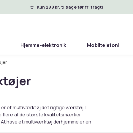
Kun 299 kr. tilbage før fri fragt!
Hjemme-elektronik
Mobiltelefoni
øjer
ktøjer
er et multiværktøj det rigtige værktøj. I
a flere af de største kvalitetsmærker
r. At have et multiværktøj derhjemme er en