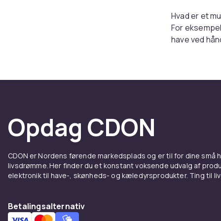
Hvad er et mu
For eksempel 
have ved hånd
multiværktøj t
lignende akti
finder du mul
Decker. Alt i 
Uanset om du 
muligheder, de
Opdag CDON
Multiv
CDON er Nordens førende markedsplads og er til for dine små
Før du køber 
livsdrømme. Her finder du et konstant voksende udvalg af produk
kunne udføre.
elektronik til have-, skønheds- og kæledyrsprodukter. Ting til li
egnet til gro
velegnede til
bruges til at
Betalingsalternativ
leveres med e