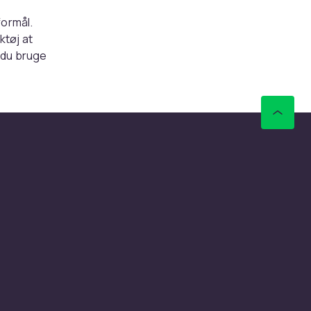
formål.
ktøj at
 du bruge
ler andre
ment
lack &
skrav.
vi
ker at
 bedst
r mere
empel
ent
, der er