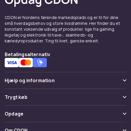
CDON er Nordens førende markedsplads og er til for dine
små hverdagsbehov og store livsdrømme. Her finder du et
konstant voksende udvalg af produkter, lige fra gaming,
legetøj og elektronik til have-, skønheds- og
kæledyrsprodukter. Ting til livet, ganske enkelt.
Betalingsalternativ
Hjælp og information
Ofte stillede spørgsmål
Trygt køb
Spor pakke
Betaling
Opdage
Fortryd & returner her
Levering
Kategorier
Kontakt os
Om CDON