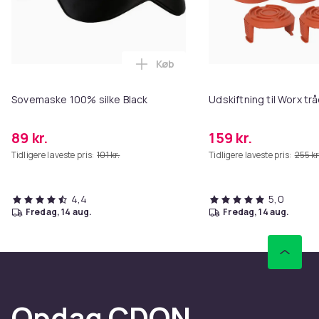
Køb
Læg Sovemaske 100% silke Black
Sovemaske 100% silke Black
Udskiftning til Worx t
89 kr.
159 kr.
Tidligere laveste pris:
101 kr.
Tidligere laveste pris:
255 kr
4,4
5,0
fredag, 14 aug.
fredag, 14 aug.
Opdag CDON