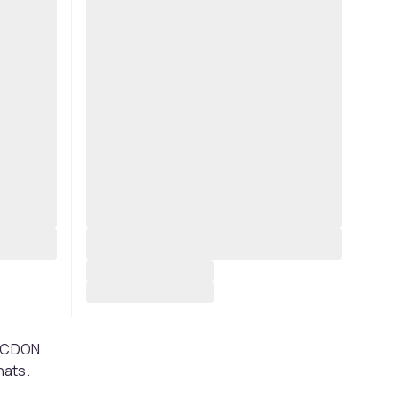
os CDON
hats.