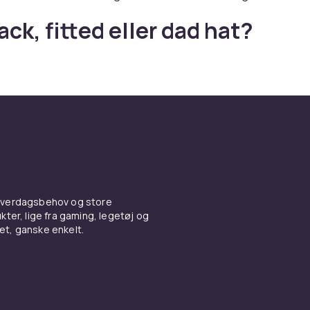
ck, fitted eller dad hat?
 typer kasketter at vælge imellem. Snapback-kasketter me
gklap er populære for deres fleksible pasform og moderne l
iver et strømlinet udseende og fås i specifikke størrelser. D
rm er afslappet og trendy og passer til de fleste ansigtsf
, der passer til din personlighed og garderobe.
omuld er lette og åndbare, ideelle til sportsaktiviteter og va
er er vandafvisende og hurtigtørrende, gode til regnfulde 
tter giver lidt ekstra varme og er et stilfullt valg til efterår o
dage.
 hverdagsbehov og store
ter, lige fra gaming, legetøj og
r og samarbejder
vet, ganske enkelt.
a kendte mærker som Nike, Adidas og New Era er populære og
. Mange mærker samarbejder med kunstnere og sportsklubb
ion-designs, som er meget populære blandt samlere og