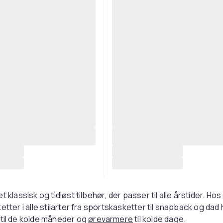
t klassisk og tidløst tilbehør, der passer til alle årstider. H
etter i alle stilarter fra sportskasketter til snapback og dad 
til de kolde måneder og
ørevarmere
til kolde dage.