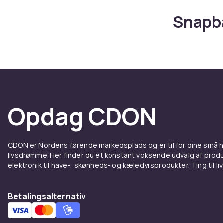
Snapba
Der er mange
justerbar ba
Fitted caps g
med bøjet skæ
Vælg den stil
Opdag CDON
Kasketter i b
Nylon-kaskett
Strikket kaske
første vinter
CDON er Nordens førende markedsplads og er til for dine små
livsdrømme. Her finder du et konstant voksende udvalg af produk
Mærke
elektronik til have-, skønheds- og kæledyrsprodukter. Ting til li
Kasketter fr
Betalingsalternativ
høj kvalitet
limited edit