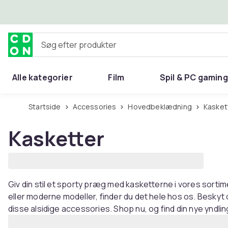
Spring til hovedindhold
Søg efter produkter
Alle kategorier
Film
Spil & PC gaming
Hjem & have
Startside
Accessories
Hovedbeklædning
Kasket
Kasketter
Giv din stil et sporty præg med kasketterne i vores sort
eller moderne modeller, finder du det hele hos os. Beskyt di
disse alsidige accessories. Shop nu, og find din nye yndli