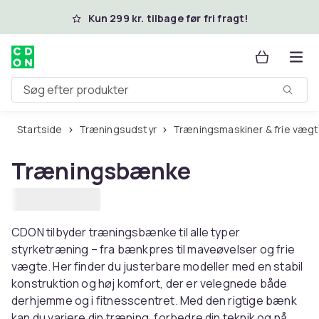
Spring til hovedindhold
Kun 299 kr. tilbage før fri fragt!
Søg efter produkter
Startside
Træningsudstyr
Træningsmaskiner & frie væg
Træningsbænke
CDON tilbyder træningsbænke til alle typer
styrketræning – fra bænkpres til maveøvelser og frie
vægte. Her finder du justerbare modeller med en stabil
konstruktion og høj komfort, der er velegnede både
derhjemme og i fitnesscentret. Med den rigtige bænk
kan du variere din træning, forbedre din teknik og nå