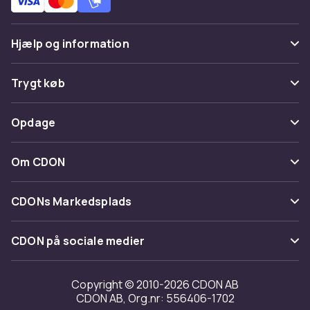
Hjælp og information
Ofte stillede spørgsmål
Trygt køb
Spor pakke
Betaling
Opdage
Fortryd & returner her
Levering
Kategorier
Kontakt os
Om CDON
Vilkår & policy
Maerke
Om os
Tilbagekaldelser
CDONs Markedsplads
Guider
Kundeanmeldelser
Merchant Help Center
CDON på sociale medier
Arbejd på CDON
Investor relations
Copyright © 2010-2026 CDON AB
CDON AB, Org.nr: 556406-1702
Tilgængelighed