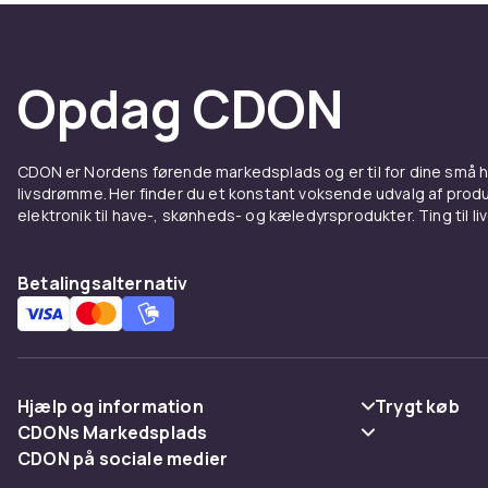
Opdag CDON
CDON er Nordens førende markedsplads og er til for dine små
livsdrømme. Her finder du et konstant voksende udvalg af produk
elektronik til have-, skønheds- og kæledyrsprodukter. Ting til li
Betalingsalternativ
Hjælp og information
Trygt køb
CDONs Markedsplads
Ofte stillede spørgsmål
Betaling
CDON på sociale medier
Merchant Help Center
Spor pakke
Levering