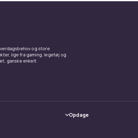
 hverdagsbehov og store
ter, lige fra gaming, legetøj og
vet, ganske enkelt.
Opdage
Kategorier
Maerke