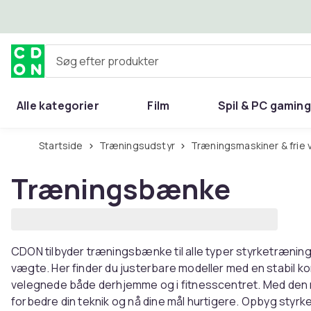
Spring til hovedindhold
Søg efter produkter
Alle kategorier
Film
Spil & PC gaming
Hjem & have
Startside
Træningsudstyr
Træningsmaskiner & frie
Træningsbænke
CDON tilbyder træningsbænke til alle typer styrketræning
vægte. Her finder du justerbare modeller med en stabil ko
velegnede både derhjemme og i fitnesscentret. Med den r
forbedre din teknik og nå dine mål hurtigere. Opbyg styrk