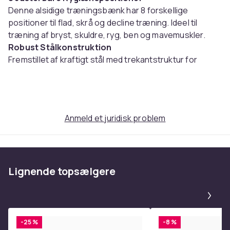
Denne alsidige træningsbænk har 8 forskellige
positioner til flad, skrå og decline træning. Ideel til
træning af bryst, skuldre, ryg, ben og mavemuskler.
Robust Stålkonstruktion
Fremstillet af kraftigt stål med trekantstruktur for
maksimal stabilitet og sikkerhed under træning. Kan
bære op til 300 kg.
Komfortabel og Ergonomisk
Det polstrede sæde og ryglæn med slidstærkt PU-
Anmeld et juridisk problem
læder giver høj komfort selv under længere
træningssessioner.
Sammenfoldeligt Design
Det kompakte foldbare design gør bænken nem at
Lignende topsælgere
opbevare efter brug – perfekt til hjemmegym,
lejligheder eller garager med begrænset plads.
Pa
Hurtig og Sikker Justering
Stigeformet justeringssystem med automatisk lås gør
det hurtigt og sikkert at ændre position mellem
-25 %
-8 %