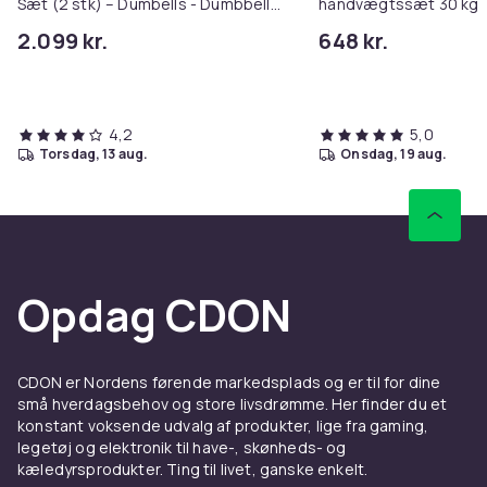
Sæt (2 stk) – Dumbells - Dumbbells
håndvægtssæt 30 kg
- Sæt med 15 Vægtindstillinger fra
2.099 kr.
648 kr.
2,5 kg til 24 kg
4,2
5,0
torsdag, 13 aug.
onsdag, 19 aug.
Opdag CDON
CDON er Nordens førende markedsplads og er til for dine
små hverdagsbehov og store livsdrømme. Her finder du et
konstant voksende udvalg af produkter, lige fra gaming,
legetøj og elektronik til have-, skønheds- og
kæledyrsprodukter. Ting til livet, ganske enkelt.