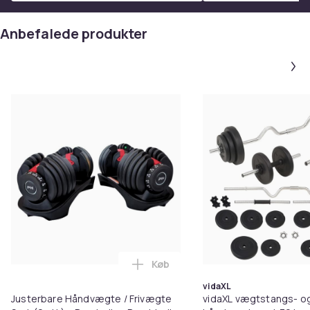
Anbefalede produkter
Køb
Læg Justerbare Håndvægte / Friv
vidaXL
Justerbare Håndvægte / Frivægte
vidaXL vægtstangs- o