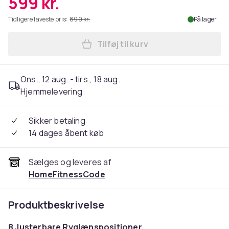
599 kr.
Tidligere laveste pris:
899 kr.
På lager
Tilføj til kurv
Læg Håndvægtsbænk Justerb
Ons., 12 aug. - tirs., 18 aug.
Hjemmelevering
Sikker betaling
14 dages åbent køb
Sælges og leveres af
HomeFitnessCode
Produktbeskrivelse
8 Justerbare Ryglænspositioner