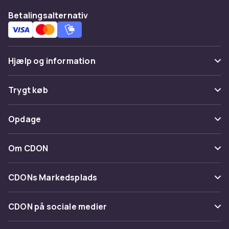
Betalingsalternativ
Hjælp og information
Ofte stillede spørgsmål
Trygt køb
Spor pakke
Betaling
Opdage
Fortryd & returner her
Levering
Kategorier
Kontakt os
Om CDON
Vilkår & policy
Maerke
Om os
Tilbagekaldelser
CDONs Markedsplads
Guider
Kundeanmeldelser
Merchant Help Center
CDON på sociale medier
Arbejd på CDON