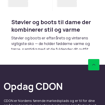
Støvler og boots til dame der
kombinerer stil og varme
Støvler og boots er efterårets og vinterens
vigtigste sko — de holder fødderne varme og
tørre, samtidig med at de fuldender dit outfit.
Hos CDON tilbyder vi et bredt sortiment fra
korte ankelboots og klassiske ridestøvler til
forede vinterstøvler og trendy Chelsea-boots.
Vores modeller fås i læder, ruskind, syntet og
gummi. Hurtig levering og trygt køb gør det
Opdag CDON
nemt at opdatere garderoben.
Forskellige støvler til
forskellige lejligheder
CDON er Nordens førende markedsplads og er til for dine