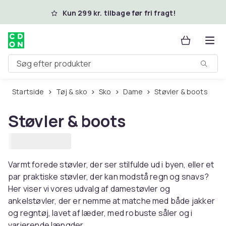
Spring til hovedindhold
Kun 299 kr. tilbage før fri fragt!
Søg efter produkter
Startside
Tøj & sko
Sko
Dame
Støvler & boots
Støvler & boots
Varmt forede støvler, der ser stilfulde ud i byen, eller et
par praktiske støvler, der kan modstå regn og snavs?
Her viser vi vores udvalg af damestøvler og
ankelstøvler, der er nemme at matche med både jakker
og regntøj, lavet af læder, med robuste såler og i
varierende længder.