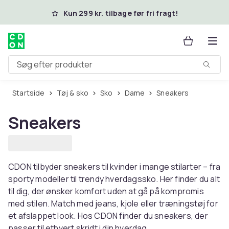
Spring til hovedindhold
Kun 299 kr. tilbage før fri fragt!
Søg efter produkter
Startside
Tøj & sko
Sko
Dame
Sneakers
Sneakers
CDON tilbyder sneakers til kvinder i mange stilarter – fra
sporty modeller til trendy hverdagssko. Her finder du alt
til dig, der ønsker komfort uden at gå på kompromis
med stilen. Match med jeans, kjole eller træningstøj for
et afslappet look. Hos CDON finder du sneakers, der
passer til ethvert skridt i din hverdag.