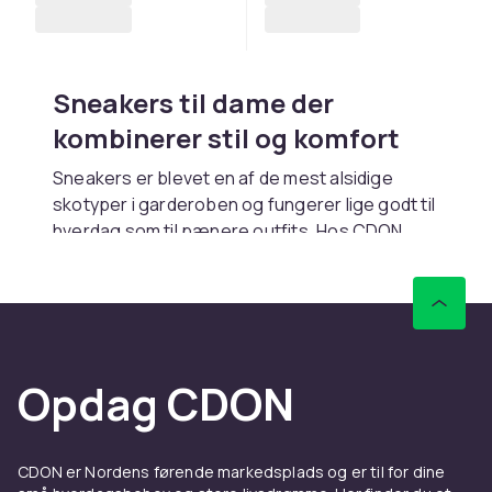
Sneakers til dame der
kombinerer stil og komfort
Sneakers er blevet en af de mest alsidige
skotyper i garderoben og fungerer lige godt til
hverdag som til pænere outfits. Hos CDON
finder du sneakers til dame i alle stilarter, fra
klassiske hvide tennissko og retro-modeller til
moderne chunky sneakers og minimalistiske
slip-ons. Vores sneakers tilbyder
stødabsorberende såler, åndbare materialer
Opdag CDON
og moderne design. Hurtig levering og trygt
køb.
Stilarter til enhver smag
CDON er Nordens førende markedsplads og er til for dine