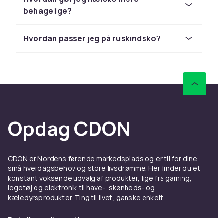
behagelige?
Sommerens favoritter
Når solen varmer, er det tid til sommersko.
Hvordan passer jeg på ruskindsko?
Lette
sandaler
er alsidige valg, der passer til alt
fra kjoler til jeans.
Flip-flops
er perfekte til
strand og pool, mens
espadriller
giver en chic
sommerlook. For strandture og vandsport er
badesko
et praktisk beskyttelse til fødderne.
Vælg modeller med bløde fodstøtter og god
støtte, hvis du planlægger at gå længere
Opdag CDON
strækninger i sommervarmen.
Efterår og vinter med stil
CDON er Nordens førende markedsplads og er til for dine
små hverdagsbehov og store livsdrømme. Her finder du et
Når temperaturen falder, har du brug for sko,
konstant voksende udvalg af produkter, lige fra gaming,
der holder fødderne varme og tørre.
Støvler og
legetøj og elektronik til have-, skønheds- og
boots
fås i alt fra ankelmodeller til høje
kæledyrsprodukter. Ting til livet, ganske enkelt.
ridestøvler.
Gummistøvler
er uundværlige i
regnvejr og fås nu i moderne mønstre. For den