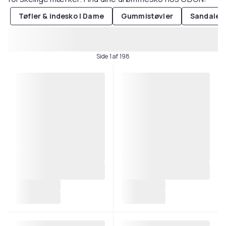
Tøfler & indesko | Dame
Gummistøvler
Sandaler
Side 1 af 198