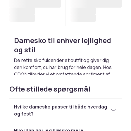
Damesko til enhver lejlighed
og stil
De rette sko fuldender et outfit og giver dig
den komfort, du har brug for hele dagen. Hos
CDON tilbyder vi et omfattende sortiment af
damesko, der spænder fra hverdagens
Ofte stillede spørgsmål
sneakers
og behagelige
loafers og ballerina
sko
til elegante
højhælede sko
og stilrene
støvler og boots
. Uanset om du klæder dig til
Hvilke damesko passer til både hverdag
kontoret, en afslappet weekend eller en
og fest?
festaften, finder du modeller, der kombinerer
stil med komfort. Med hurtig levering og trygt
køb kan du nemt prøve hjemme.
Hvordan gør jeg hælsko mere