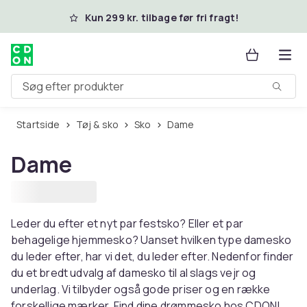
Spring til hovedindhold
Kun 299 kr. tilbage før fri fragt!
Søg efter produkter
Startside
Tøj & sko
Sko
Dame
Dame
Leder du efter et nyt par festsko? Eller et par
behagelige hjemmesko? Uanset hvilken type damesko
du leder efter, har vi det, du leder efter. Nedenfor finder
du et bredt udvalg af damesko til al slags vejr og
underlag. Vi tilbyder også gode priser og en række
forskellige mærker. Find dine drømmesko hos CDON!