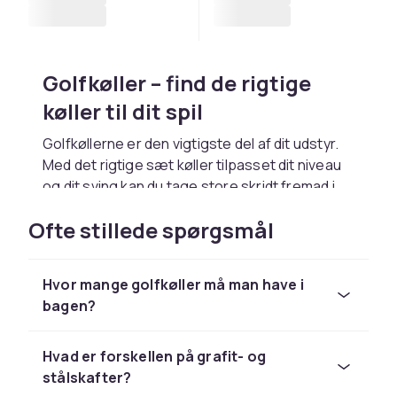
Golfkøller – find de rigtige
køller til dit spil
Golfkøllerne er den vigtigste del af dit udstyr.
Med det rigtige sæt køller tilpasset dit niveau
og dit sving kan du tage store skridt fremad i
spillet. Hos CDON finder du et bredt udvalg af
Ofte stillede spørgsmål
golfkøller – fra nybegyndermodeller til
professionelt udstyr – til konkurrencedygtige
priser.
Hvor mange golfkøller må man have i
Driver og fairwaytræ
bagen?
Driveren bruges på de lange huls udslagersted
Hvad er forskellen på grafit- og
og er afgørende for at maksimere distancen.
stålskafter?
Moderne drivere har store klubhoveder af