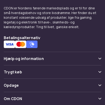
der har brug for ekstra svingfart.
CDON er Nordens førende markedsplads og er til for dine
små hverdagsbehov og store livsdrømme. Her finder du et
Wedger – præcision på det
konstant voksende udvalg af produkter, lige fra gaming,
korte spil
legetøj og elektronik til have-, skønheds- og
kæledyrsprodukter. Ting til livet, ganske enkelt.
Wedger er specialkøller til det korte spil rundt
om greenen og ud af bunkeren. De vigtigste
Betalingsalternativ
typer er pitching wedge, gap wedge, sand
wedge og lob wedge med loftgrader fra ca. 45
til 64 grader. Korrekt wedge-gapping
Hjælp og information
forbedrer afstandskontrollen markant.
Puttere
Ofte stillede spørgsmål
Trygt køb
Putting afgør ofte om du laver par eller bogey.
Spor pakke
En putter med den rigtige længde, loft og
Betaling
Opdage
fornemmelse i grebbet gør en stor forskel.
Fortryd & returner her
Levering
Bladputtere passer spillere der foretrækker
Kategorier
Kontakt os
Om CDON
fin fornemmelse; malletputtere med face
Vilkår & policy