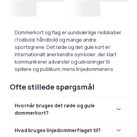
Dommerkort og flag er uundværlige redskaber
i fodbold, håndbold og mange andre
sportsgrene. Det røde og det gule kort er
internationalt anerkendte symboler, der klart
kommunikerer advarsler og udvisninger til
spillere og publikum, mens linjedommerens
flag bruges til at signalere afgørende
beslutninger som offsides, indkast og
Ofte stillede spørgsmål
hjørnekast.
Dommerkort fremstilles typisk i stift plast eller
Hvornår bruges det røde og gule
lamineret karton med en klar, fluorescerende
dommerkort?
farve. Det er vigtigt, at kortene er let synlige
på lang afstand, så alle på banen og i
tribunerne tydeligt kan se dommerens
Hvad bruges linjedommerflaget til?