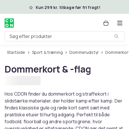
Spring til hovedindhold
Kun 299 kr. tilbage før fri fragt!
Søg efter produkter
Startside
Sport & træning
Dommerudstyr
Dommerkort
Dommerkort & -flag
Hos CDON finder du dommerkort og straffekort i
slidstærke materialer, der holder kamp efter kamp. Der
findes klassiske gule og røde kort samt sæt med
praktiske etuier til hurtig adgang. Perfekt til både
fodbold, floorball og andre sportsgrene, hvor
overskuelighed er altafgørende. CDON gør det nemt at